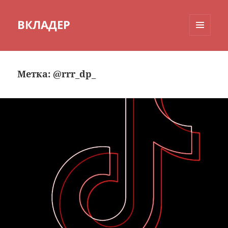
ВКЛАДЕР
МЕНЮ
И
ВИДЖЕТЫ
Метка:
@rrr_dp_