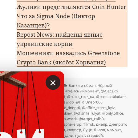
Жулики представляются Coin Hunter
Что за Sigma Node (Виктор
Казанцев)?
Repost News: найдены явные
украинские корни
Мошенники назвались Greenstone
Сrypto Bank (якобы Хорватия)
×
Опубликовано
Автор
Рубрики
06.07.2025
Вкладер
Банки и обман
,
Чёрный
Метки
список
#днепрэтоофисы
,
#офисныймомент
,
@AlecsRh
,
@artel.team
,
@BlackRockbotbot
,
@black_rock_ua
,
@boss.nabludaet
,
@diana_polyanska
,
@financecrew.dp
,
@HR_Dnepr666
,
@JokerDollars
,
@Kii666l
,
@office_dnepr6
,
@office_storm_kyiv
,
@office_ua
,
@off_hub
,
@off_hubkiev
,
@ofisniki_rulyat
,
@only.office
,
@rrr_dp_
,
@sahsameneg
,
@sofa.worrk
,
@target_calls0
,
@viktoraa_h
,
Big Skeelz
,
lumensphere.vip
,
TikTok
,
Днепр
,
Днепр это
офисы
,
Днепропетровск
,
Киев
,
клоузер
,
Луцк
,
Львов
,
мамонт
,
Одесса
,
офисники
,
офисныебудни
,
пульт
,
старшой
,