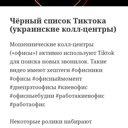
Чёрный список Тиктока
(украинские колл-центры)
Мошеннические колл-центры
(«офисы») активно используют Tiktok
для поиска новых звонилок. Такие
видео имеют хештеги #офисники
#офисы #офисныймомент
#днепрэтоофисы #киевофис
#офисныебудни #работакиевофис
#работаофис
Некоторые ролики набирают