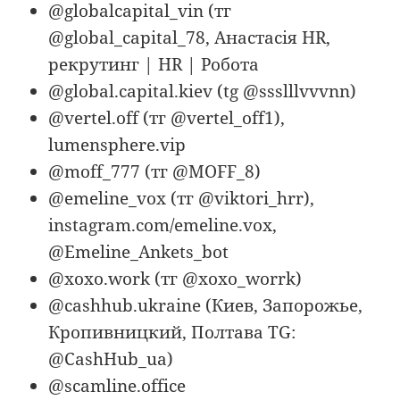
@globalcapital_vin (тг
@global_capital_78, Анастасія HR,
рекрутинг | HR | Робота
@global.capital.kiev (tg @ssslllvvvnn)
@vertel.off (тг @vertel_off1),
lumensphere.vip
@moff_777 (тг @MOFF_8)
@emeline_vox (тг @viktori_hrr),
instagram.com/emeline.vox,
@Emeline_Ankets_bot
@xoxo.work (тг @xoxo_worrk)
@cashhub.ukraine (Киев, Запорожье,
Кропивницкий, Полтава TG:
@CashHub_ua)
@scamline.office