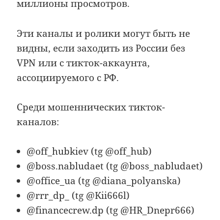
миллионы просмотров.
Эти каналы и ролики могут быть не
видны, если заходить из России без
VPN или c тикток-аккаунта,
ассоциируемого с РФ.
Среди мошеннических тикток-
каналов:
@off_hubkiev (tg @off_hub)
@boss.nabludaet (tg @boss_nabludaet)
@office_ua (tg @diana_polyanska)
@rrr_dp_ (tg @Kii666l)
@financecrew.dp (tg @HR_Dnepr666)