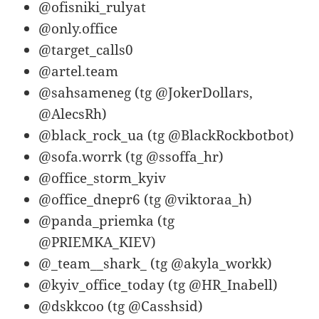
@ofisniki_rulyat
@only.office
@target_calls0
@artel.team
@sahsameneg (tg @JokerDollars,
@AlecsRh)
@black_rock_ua (tg @BlackRockbotbot)
@sofa.worrk (tg @ssoffa_hr)
@office_storm_kyiv
@office_dnepr6 (tg @viktoraa_h)
@panda_priemka (tg
@PRIEMKA_KIEV)
@_team__shark_ (tg @akyla_workk)
@kyiv_office_today (tg @HR_Inabell)
@dskkcoo (tg @Casshsid)