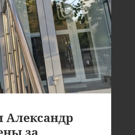
и Александр
ены за