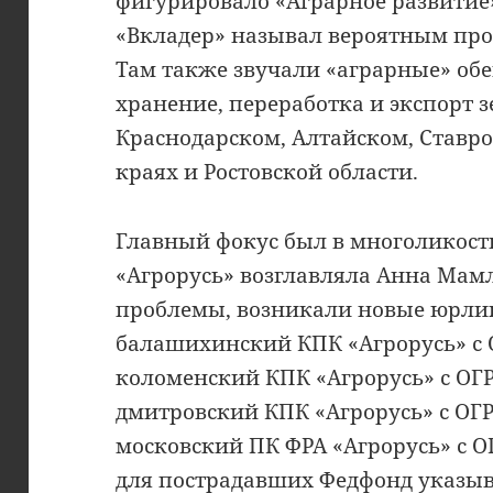
фигурировало «Аграрное развитие
«Вкладер» называл вероятным про
Там также звучали «аграрные» об
хранение, переработка и экспорт з
Краснодарском, Алтайском, Ставр
краях и Ростовской области.
Главный фокус был в многоликост
«Агрорусь» возглавляла Анна Мамл
проблемы, возникали новые юрлиц
балашихинский КПК «Агрорусь» с 
коломенский КПК «Агрорусь» с ОГР
дмитровский КПК «Агрорусь» с ОГР
московский ПК ФРА «Агрорусь» с О
для пострадавших Федфонд
указыв