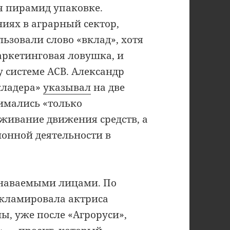
я пирамид упаковке.
иях в аграрный сектор,
ьзовали слово «вклад», хотя
аркетинговая ловушка, и
 системе АСВ. Александр
кладера»
указывал
на две
имались «только
живание движения средств, а
ионной деятельности в
наваемыми лицами. По
рекламировала актриса
мы, уже после «Агроруси»,