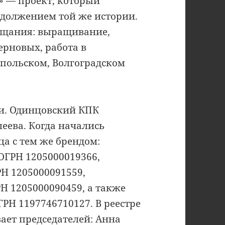
» — проект, который
должением той же истории.
ещания: выращивание,
ерновых, работа в
опольском, Волгоградском
и. Одинцовский КПК
еева. Когда начались
а с тем же брендом:
ОГРН 1205000019366,
Н 1205000091559,
Н 1205000090459, а также
ГРН 1197746710127. В реестре
ает
председателей: Анна