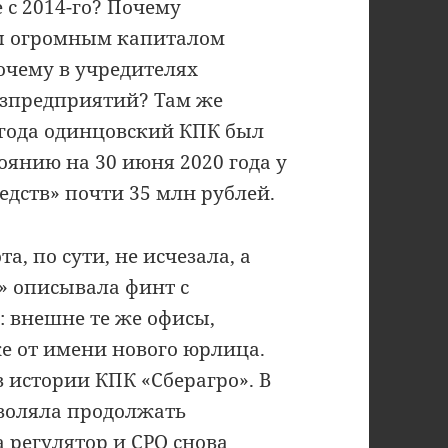
 с 2014-го? Почему
бы огромным капиталом
очему в учредителях
озпредприятий? Там же
0 года одинцовский КПК был
оянию на 30 июня 2020 года у
едств» почти 35 млн рублей.
, по сути, не исчезала, а
» описывала финт с
 внешне те же офисы,
же от имени нового юрлица.
в истории КПК «Сберагро». В
зволяла продолжать
 регулятор и СРО снова