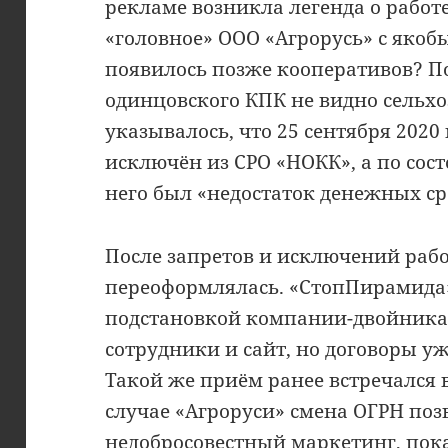
рекламе возникла легенда о работе
«головное» ООО «Агрорусь» с яко
появилось позже кооперативов? П
одинцовского КПК не видно сельх
указывалось, что 25 сентября 202
исключён из СРО «НОКК», а по сост
него был «недостаток денежных ср
После запретов и исключений работа
переоформлялась. «СтопПирамида
подстановкой компании-двойника:
сотрудники и сайт, но договоры у
Такой же приём ранее встречался 
случае «Агроруси» смена ОГРН по
недобросовестный маркетинг, пока