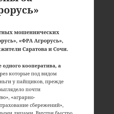
рорусь»
стных мошеннических
русь», «ФРА Агрорусь»,
 жители Саратова и Сочи.
е одного кооператива, а
ерез которые под видом
ньги у пайщиков, прежде
 выглядело почти
во», «аграрно-
страхование сбережений»,
тными лицами. Внутри быстро