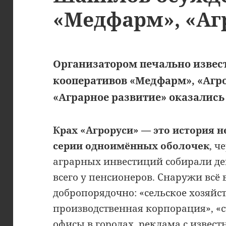
«Медфарм», «Аг
Организатором печально изве
кооперативов «Медфарм», «Агро
«Аграрное развитие» оказались
Крах «Агроруси» — это история н
серии одноимённых оболочек
, ч
аграрных инвестиций собирали де
всего у пенсионеров. Снаружи всё
добропорядочно: «сельское хозяйст
производственная корпорация», «
офисы в городах, реклама с извес