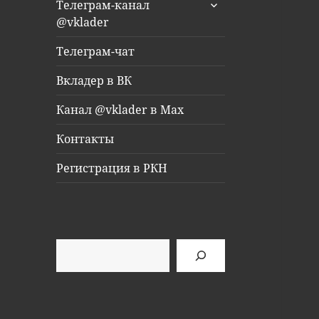
раскрыть
Телеграм-канал
дочернее
@vklader
меню
Телеграм-чат
Вкладер в ВК
Канал @vklader в Max
Контакты
Регистрация в РКН
Поиск