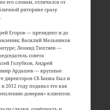
по его словам, отличался от
бличной риторике сразу
.
ей Егоров — президент и до
равления; Василий Мельников
онтуре; Леонид Тюхтяев —
едседатель совета
ксей Голубков, Андрей
димир Ардашев — крупные
те директоров СБ Банка был и
 в 2012 году подавал это как
реплению доверия» клиентов.
рали сделки, отчётность и