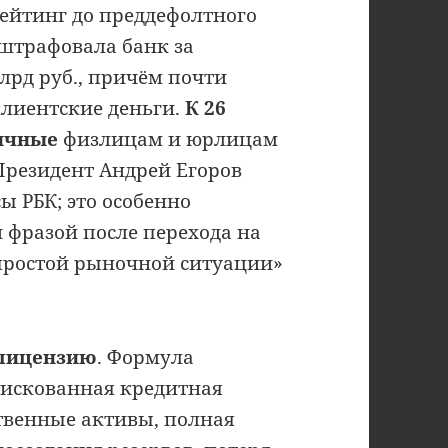
рейтинг до преддефолтного
оштрафовала банк за
лрд руб., причём почти
лиентские деньги.
К 26
личные
физлицам и юрлицам
Президент Андрей Егоров
ы РБК; это особенно
й фразой после перехода на
епростой рыночной ситуации»
 лицензию
. Формула
рискованная кредитная
твенные активы, полная