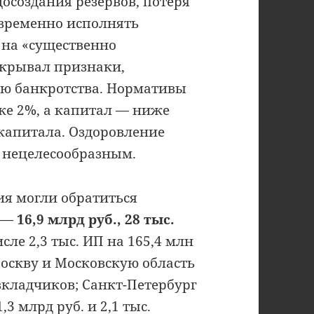
досоздания резервов, потеря
евременно исполнять
л на «существенно
скрывал признаки,
ю банкротства. Нормативы
же 2%, а капитал — ниже
капитала. Оздоровление
 нецелесообразным.
ия могли обратиться
о —
16,9 млрд руб., 28 тыс.
исле 2,3 тыс. ИП на 165,4 млн
оскву и Московскую область
 вкладчиков; Санкт-Петербург
3 млрд руб. и 2,1 тыс.