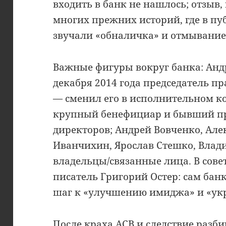
входить в банк не нашлось; отзыв, 
многих прежних историй, где в пу
звучали «обналичка» и отмывание
Важные фигуры вокруг банка: Андр
декабря 2014 года председатель п
— сменил его в исполнительном к
крупный бенефициар и бывший пр
директоров; Андрей Вовченко, Але
Иванчихин, Ярослав Стешко, Вла
владельцы/связанные лица. В сове
писатель Григорий Остер: сам банк
шаг к «улучшению имиджа» и «ук
После краха АСВ и следствие разби