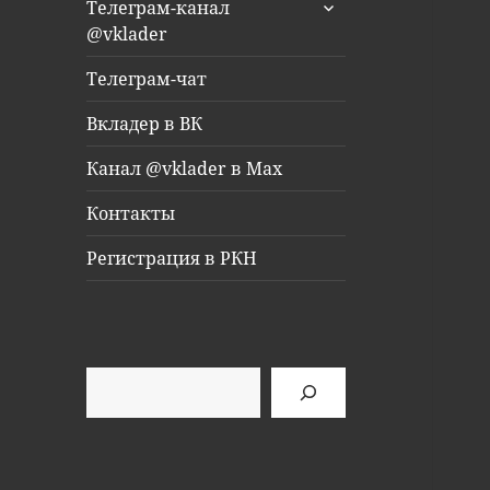
раскрыть
Телеграм-канал
дочернее
@vklader
меню
Телеграм-чат
Вкладер в ВК
Канал @vklader в Max
Контакты
Регистрация в РКН
Поиск