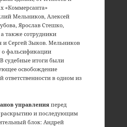
ах «Коммерсанта»
илий Мельников, Алексей
убова, Ярослав Стешко,
 а также сотрудники
я и Сергей Зыков. Мельников
у о фальсификации
СВ судебные итоги были
ующее освобождение
й ответственности в одном из
ганов управления
перед
у раскрытию и последующим
ительный блок: Андрей