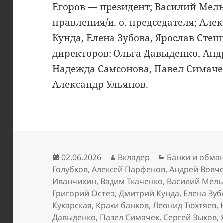
Егоров — президент; Василий Мел
правления/и. о. председателя; Ал
Кунда, Елена Зубова, Ярослав Сте
директоров: Ольга Давыденко, Анд
Надежда Самсонова, Павел Симачек
Александр Ульянов.
Опубликовано
Автор
Рубрики
02.06.2026
Вкладер
Банки и обма
Голубков
,
Алексей Парфенов
,
Андрей Вовч
Иванчихин
,
Вадим Ткаченко
,
Василий Мел
Григорий Остер
,
Дмитрий Кунда
,
Елена Зуб
Кукарская
,
Крахи банков
,
Леонид Тюхтяев
,
Давыденко
,
Павел Симачек
,
Сергей Зыков
,