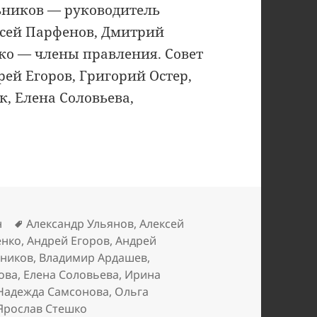
ьников — руководитель
ексей Парфенов, Дмитрий
шко — члены правления. Совет
рей Егоров, Григорий Остер,
, Елена Соловьева,
Метки
н
Александр Ульянов
,
Алексей
енко
,
Андрей Егоров
,
Андрей
ьников
,
Владимир Ардашев
,
ова
,
Елена Соловьева
,
Ирина
Надежда Самсонова
,
Ольга
Ярослав Стешко