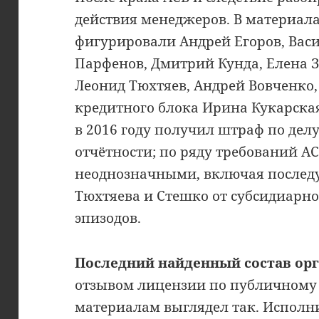
действия менеджеров. В материал
фигурировали Андрей Егоров, Вас
Парфенов, Дмитрий Кунда, Елена З
Леонид Тюхтяев, Андрей Вовченко,
кредитного блока Ирина Кукарска
в 2016 году получил штраф по дел
отчётности; по ряду требований А
неоднозначными, включая послед
Тюхтяева и Стешко от субсидиарно
эпизодов.
Последний найденный состав ор
отзывом лицензии по публичном
материалам выглядел так. Исполн