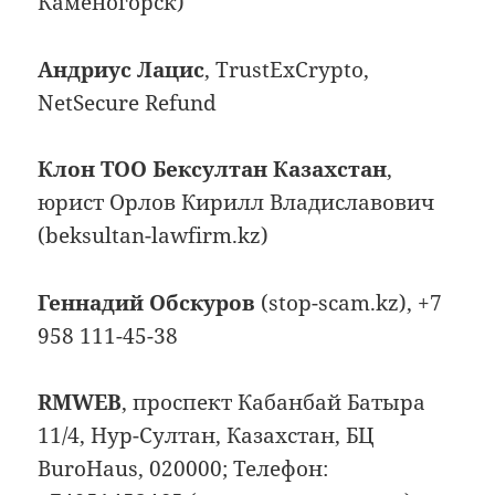
Каменогорск)
Андриус Лацис
, TrustExCrypto,
NetSecure Refund
Клон ТОО Бексултан Казахстан
,
юрист Орлов Кирилл Владиславович
(beksultan-lawfirm.kz)
Геннадий Обскуров
(stop-scam.kz), +7
958 111-45-38
RMWEB
, проспект Кабанбай Батыра
11/4, Нур-Султан, Казахстан, БЦ
BuroHaus, 020000; Телефон: