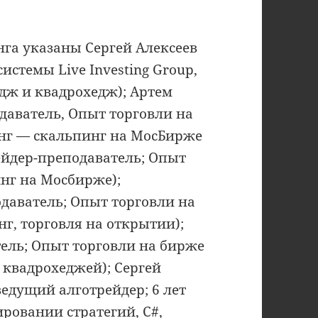
га указаны Сергей Алексеев
истемы Live Investing Group,
едж и квадрохедж); Артем
даватель, Опыт торговли на
инг — скальпинг на МосБирже
ейдер-преподаватель; Опыт
инг на Мосбирже);
даватель; Опыт торговли на
г, торговля на открытии);
ель; Опыт торговли на бирже
 квадрохеджей); Сергей
ведущий алготрейдер; 6 лет
ировании стратегий, C#,