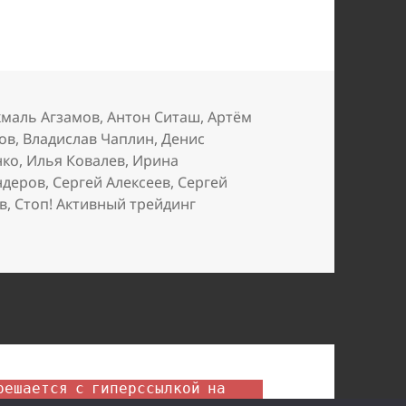
етки
кмаль Агзамов
,
Антон Ситаш
,
Артём
ов
,
Владислав Чаплин
,
Денис
нко
,
Илья Ковалев
,
Ирина
ндеров
,
Сергей Алексеев
,
Сергей
в
,
Стоп! Активный трейдинг
рейдинга Schoollive. Почему не рекомендуем