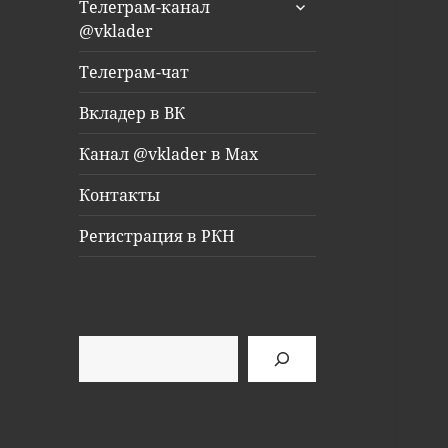
раскрыть
Телеграм-канал
дочернее
@vklader
меню
Телеграм-чат
Вкладер в ВК
Канал @vklader в Max
Контакты
Регистрация в РКН
Поиск