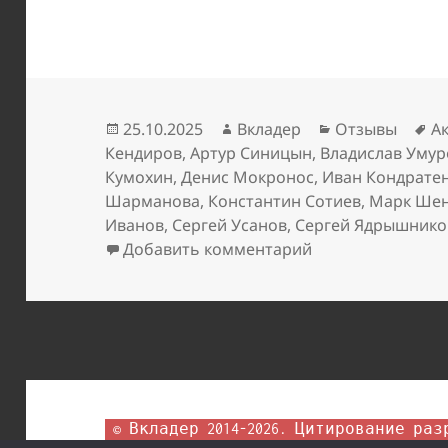
Опубликовано
Автор
Рубрики
М
25.10.2025
Вкладер
Отзывы
А
Кендиров
,
Артур Синицын
,
Владислав Умур
Кумохин
,
Денис Мокронос
,
Иван Кондрате
Шарманова
,
Константин Сотиев
,
Марк Ше
Иванов
,
Сергей Усанов
,
Сергей Ядрышнико
к записи Школа т
Добавить комментарий
 © Вкладер 2014-2026. Цитирование разрешается с гиперссылкой на 