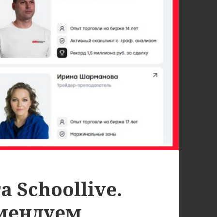
 Schoollive.
мендуем