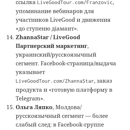
ссылка
,
LiveGoodTour.com/Franzovic
упоминание вебинаров для
участников LiveGood и движения
«до ступеню діамант».
ZhannaStar / LiveGood
Партнерский маркетинг
,
украинский/русскоязычный
сегмент. Facebook-страница/выдача
указывает
, заказ
LiveGoodTour.com/ZhannaStar
продукта и «готовую платформу в
Telegram».
Ольга Ляпко
, Молдова/
русскоязычный сегмент — более
слабый след: в Facebook-группе