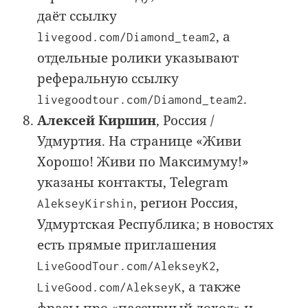
даёт ссылку
, а
livegood.com/Diamond_team2
отдельные ролики указывают
реферальную ссылку
.
livegoodtour.com/Diamond_team2
Алексей Киршин
, Россия /
Удмуртия. На странице «Живи
Хорошо! Живи по Максимуму!»
указаны контакты, Telegram
, регион Россия,
AlekseyKirshin
Удмуртская Республика; в новостях
есть прямые приглашения
,
LiveGoodTour.com/AlekseyK2
, а также
LiveGood.com/AlekseyK
фразы про «пассивный доход» и