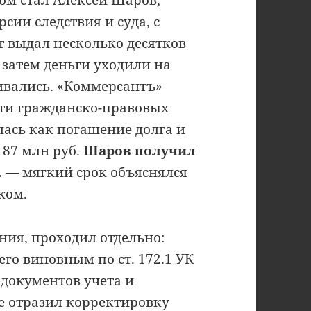
ом стал Алексей Шаров,
сии следствия и суда, с
т выдал несколько десятков
; затем деньги уходили на
ивались. «Коммерсантъ»
сти гражданско-правовых
ась как погашение долга и
 87 млн руб.
Шаров получил
.
— мягкий срок объяснялся
ком.
ния, проходил отдельно:
го виновным по ст. 172.1 УК
документов учета и
не отразил корректировку