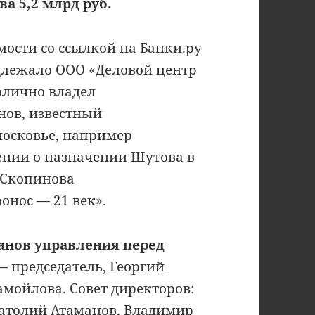
а 5,2 млрд руб.
ости со ссылкой на Банки.ру
длежало ООО «Деловой центр
олично владел
ов, известный
московье, например
щении о назначении Шутова в
 Скопинова
нос — 21 век».
анов управления перед
 председатель, Георгий
мойлова. Совет директоров:
натолий Атаманов, Владимир