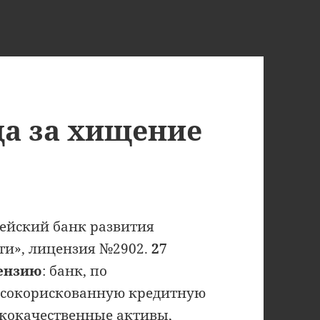
да за хищение
ейский банк развития
и», лицензия №2902.
27
цензию
: банк, по
высокорискованную кредитную
зкокачественные активы,