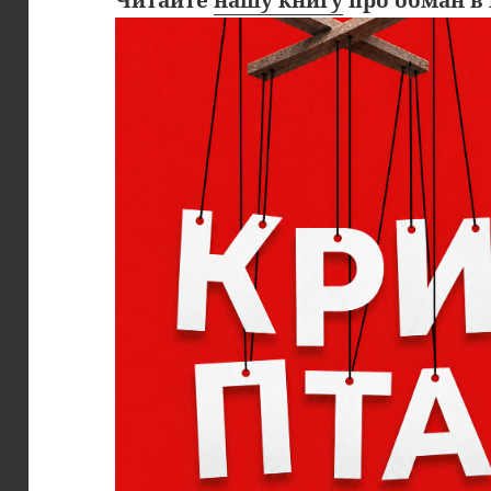
Читайте
нашу книгу
про обман в 