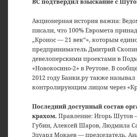
ВС подтвердил взыскание с Шутов
Акционерная история важна: Ведом
писали, что 100% Евромета прина
„Кронос — 21 век“», которым един
предприниматель Дмитрий Скопин
девелоперскими проектами в Под
«Новокосино-2» в Реутове. В сооб
2012 году Банки.ру также называл
контролирующим лицом через «Кро
Последний доступный состав орг
крахом.
Правление: Игорь Шутов —
Губин, Алексей Шаров, Людмила Са
Эдуард Мокаев — председатель, А