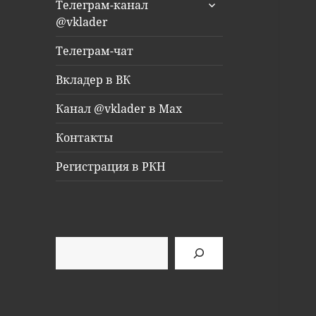
раскрыть
Телеграм-канал
дочернее
@vklader
меню
Телеграм-чат
Вкладер в ВК
Канал @vklader в Max
Контакты
Регистрация в РКН
Поиск