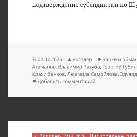
подтверждение субсидиарки по Шу
Опубликовано
Автор
Рубрики
02.07.2026
Вкладер
Банки и обма
Атаманов
,
Владимир Рахуба
,
Георгий Губин
Крахи банков
,
Людмила Самойлова
,
Эдуар
к записи Евромет
Добавить комментарий
 © Вкладер 2014-2026. Цитирование разрешается с гиперссылкой на 