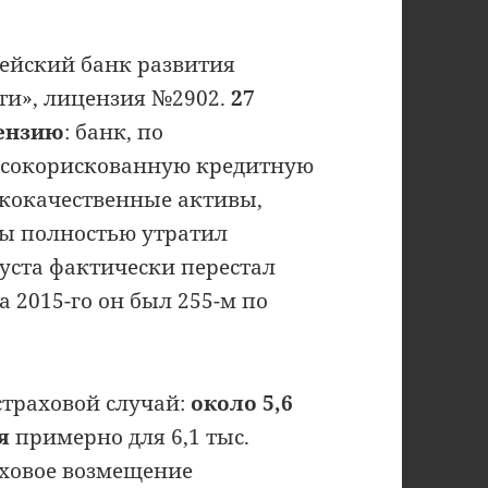
ейский банк развития
и», лицензия №2902.
27
цензию
: банк, по
высокорискованную кредитную
зкокачественные активы,
вы полностью утратил
густа фактически перестал
а 2015-го он был 255-м по
страховой случай:
около 5,6
я
примерно для 6,1 тыс.
аховое возмещение