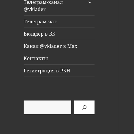
раскрыть
Телеграм-канал
дочернее
@vklader
меню
Телеграм-чат
Вкладер в ВК
Канал @vklader в Max
Контакты
Регистрация в РКН
Поиск