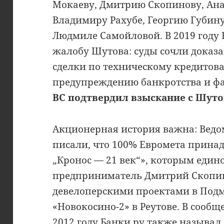
Мокаеву, Дмитрию Скопинову, Ан
Владимиру Рахубе, Георгию Губин
Людмиле Самойловой. В 2019 году
жалобу Шутова: суды сочли доказ
сделки по техническому кредитов
предупреждению банкротства и фа
ВС подтвердил взыскание с Шутов
Акционерная история важна: Ведом
писали, что 100% Евромета прина
„Кронос — 21 век“», которым един
предприниматель Дмитрий Скопин
девелоперскими проектами в Под
«Новокосино-2» в Реутове. В сооб
2012 году Банки.ру также называл