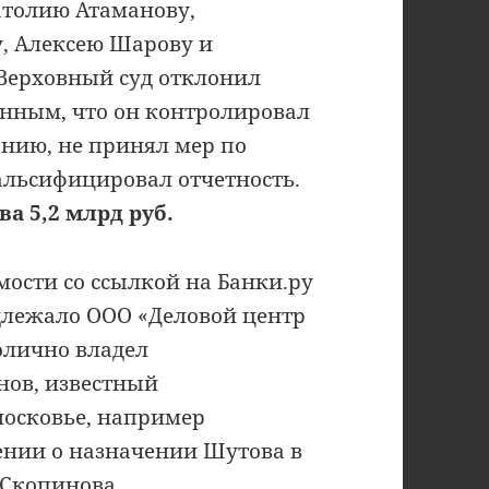
атолию Атаманову,
у, Алексею Шарову и
 Верховный суд отклонил
анным, что он контролировал
анию, не принял мер по
льсифицировал отчетность.
а 5,2 млрд руб.
ости со ссылкой на Банки.ру
длежало ООО «Деловой центр
олично владел
ов, известный
московье, например
щении о назначении Шутова в
 Скопинова