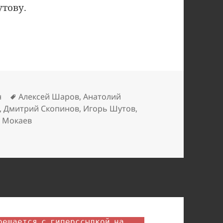
тову.
Метки
н
Алексей Шаров
,
Анатолий
,
Дмитрий Скопинов
,
Игорь Шутов
,
д Мокаев
: три года за хищение 2,3 млрд руб