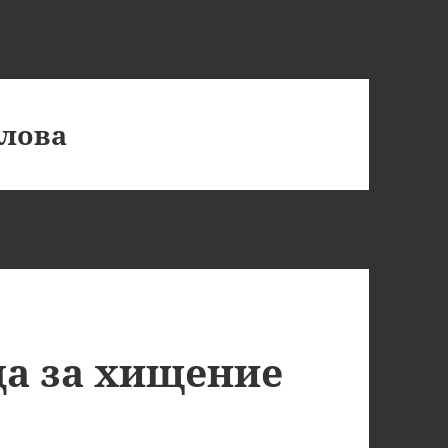
лова
да за хищение