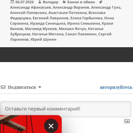
Опубликовано
Автор
Рубрики
Метки
06.07.2026
Вкладер
Банки и обман
Александр Афанасьев
,
Александр Воронов
,
Александр Гуль
,
Алексей Поповских
,
Анастасия Потехина
,
Всеслава
Федорцова
,
Евгений Лавринов
,
Елена Горбылева
,
Инна
Сорокина
,
Ираида Синицына
,
Ирина Семыкина
,
Крахи
банков
,
Магомед Мухиев
,
Михаил Янчук
,
Наталья
Зубрицкая
,
Наталья Митина
,
Санал Пахомкин
,
Сергей
Ларионов
,
Юрий Шунин
Подписаться
авторизуйтесь
×