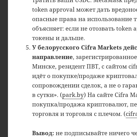
тратить ваши USDC. MetaMask пред
token approval может дать вредон
опасные права на использование т
объясняет: если не отозвать token 
токены и дальше.
У белорусского Cifra Markets дей
направление
, зарегистрированно
Минске, резидент ПВТ, с сайтом cif
идёт о покупке/продаже криптовал
сопровождении сделок, а не о гар
в сутки». (
park.by
) На сайте Cifra 
покупка/продажа криптовалют, пе
торговля и торговля с плечом. (
cifr
Вывод:
не подписывайте ничего че