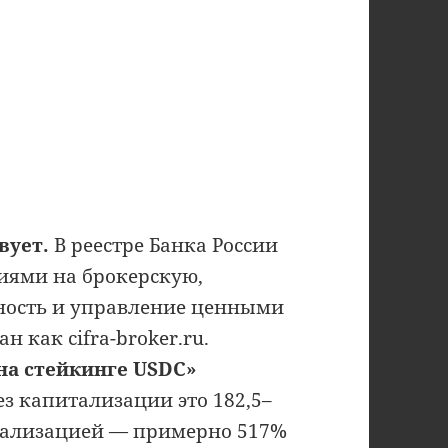
вует.
В реестре Банка России
иями на брокерскую,
ность и управление ценными
 как cifra-broker.ru.
на стейкинге USDC»
з капитализации это 182,5–
итализацией — примерно 517%