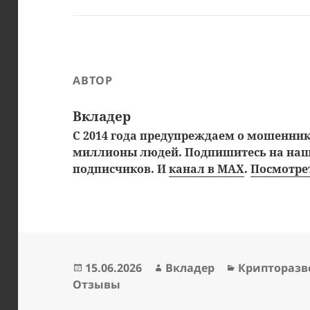
АВТОР
Вкладер
С 2014 года предупреждаем о мошенника
миллионы людей. Подпишитесь на на
подписчиков. И
канал в MAX
.
Посмотрет
Опубликовано
Автор
Рубрики
15.06.2026
Вкладер
Криптораз
Отзывы