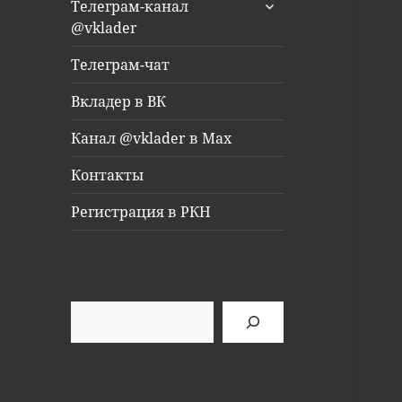
раскрыть
Телеграм-канал
дочернее
@vklader
меню
Телеграм-чат
Вкладер в ВК
Канал @vklader в Max
Контакты
Регистрация в РКН
Поиск