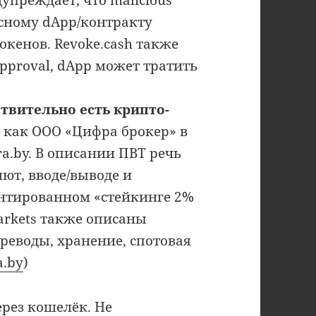
упреждает, что malicious
осному dApp/контракту
окенов. Revoke.cash также
approval, dApp может тратить
ствительно есть крипто-
е как ООО «Цифра брокер» в
ra.by. В описании ПВТ речь
ют, вводе/выводе и
антированном «стейкинге 2%
Markets также описаны
реводы, хранение, спотовая
a.by
)
рез кошелёк. Не