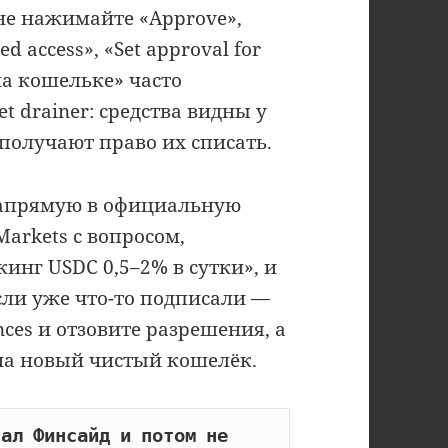
не нажимайте «Approve»,
ed access», «Set approval for
 на кошельке» часто
t drainer: средства видны у
получают право их списать.
 напрямую в официальную
Markets с вопросом,
кинг USDC 0,5–2% в сутки», и
ли уже что-то подписали —
nces и отзовите разрешения, а
на новый чистый кошелёк.
ал Финсайд и потом не 