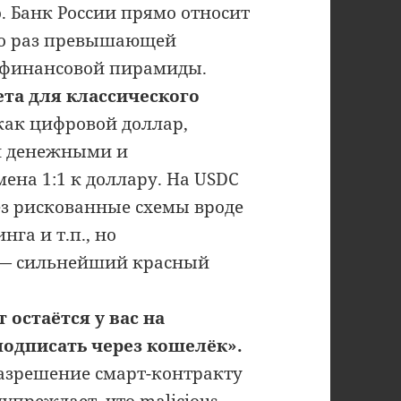
. Банк России прямо относит
ко раз превышающей
 финансовой пирамиды.
ета для классического
как цифровой доллар,
и денежными и
на 1:1 к доллару. На USDC
ез рискованные схемы вроде
га и т.п., но
ь — сильнейший красный
остаётся у вас на
одписать через кошелёк».
разрешение смарт-контракту