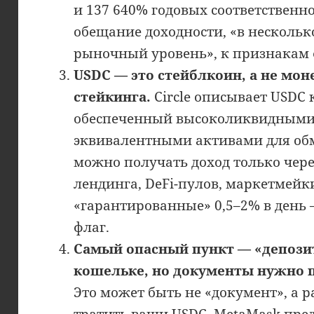
и 137 640% годовых соответственно
обещание доходности, «в несколь
рыночный уровень», к признакам
USDC — это стейблкоин, а не мон
стейкинга.
Circle описывает USDC 
обеспеченный высоколиквидным
эквивалентными активами для обме
можно получать доход только чер
лендинга, DeFi-пулов, маркетмейкин
«гарантированные» 0,5–2% в ден
флаг.
Самый опасный пункт — «депозит 
кошельке, но документы нужно п
Это может быть не «документ», а 