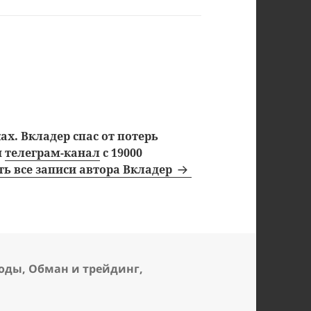
х. Вкладер спас от потерь
ш
телеграм-канал
с 19000
ь все записи автора Вкладер
воды
,
Обман и трейдинг
,