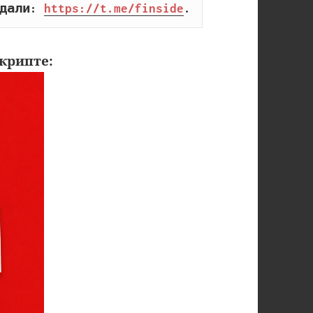
дали: 
https://t.me/finside
.
крипте: