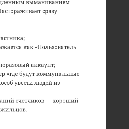
медленным выманиванием
 Настораживает сразу
частника;
ажается как «Пользователь
норазовый аккаунт;
ер «где будут коммунальные
особ увести людей из
заний счётчиков — хороший
 жильцов.