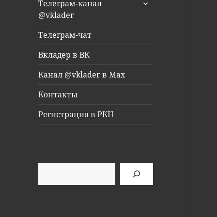
раскрыть
Телеграм-канал
дочернее
@vklader
меню
Телеграм-чат
Вкладер в ВК
Канал @vklader в Max
Контакты
Регистрация в РКН
Поиск