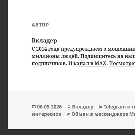
АВТОР
Вкладер
С 2014 года предупреждаем о мошенника
миллионы людей. Подпишитесь на на
подписчиков. И
канал в MAX
.
Посмотрет
Опубликовано
Автор
Рубрики
06.05.2026
Вкладер
Telegram и 
Метки
интересное
Обман в мессенджере M