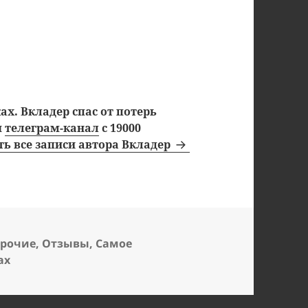
х. Вкладер спас от потерь
ш
телеграм-канал
с 19000
ь все записи автора Вкладер
прочие
,
Отзывы
,
Самое
ax