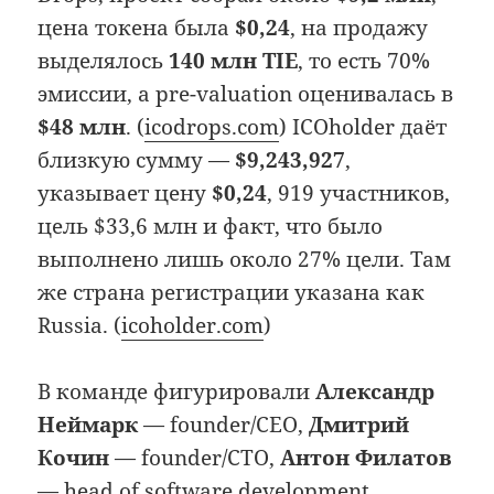
цена токена была
$0,24
, на продажу
выделялось
140 млн TIE
, то есть 70%
эмиссии, а pre-valuation оценивалась в
$48 млн
. (
icodrops.com
) ICOholder даёт
близкую сумму —
$9,243,927
,
указывает цену
$0,24
, 919 участников,
цель $33,6 млн и факт, что было
выполнено лишь около 27% цели. Там
же страна регистрации указана как
Russia. (
icoholder.com
)
В команде фигурировали
Александр
Неймарк
— founder/CEO,
Дмитрий
Кочин
— founder/CTO,
Антон Филатов
— head of software development,