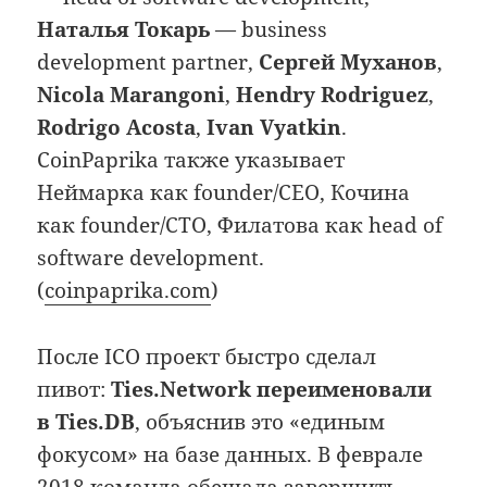
Наталья Токарь
— business
development partner,
Сергей Муханов
,
Nicola Marangoni
,
Hendry Rodriguez
,
Rodrigo Acosta
,
Ivan Vyatkin
.
CoinPaprika также указывает
Неймарка как founder/CEO, Кочина
как founder/CTO, Филатова как head of
software development.
(
coinpaprika.com
)
После ICO проект быстро сделал
пивот:
Ties.Network переименовали
в Ties.DB
, объяснив это «единым
фокусом» на базе данных. В феврале
2018 команда обещала завершить