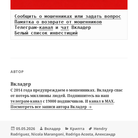
Сообщить о мошенниках или задать вопрос
Памятка о возврате от мошенников
Телеграм-
канал
 и 
чат
Белый список инвестиций
АВТОР
Вкладер
С 2014 года предупреждаем о мошенниках. Вкладер спас
от потерь миллионы людей. Подпишитесь на наш
телеграм-канал
с 19000 подписчиков. И
канал в MAX
.
Посмотреть все записи автора Вкладер
Опубликовано
Автор
Рубрики
Метки
05.05.2026
Вкладер
Крипта
Hendry
Rodriguez
,
Nicola Marangoni
,
Rodrigo Acosta
,
Александр