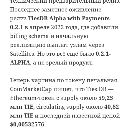
технический предварительный релиз.
Последнее заметное оживление —
релиз
TiesDB Alpha with Payments
0.2.1
в апреле 2022 года, где добавили
billing schema и начальную
реализацию выплат узлам через
Satellites. Но это всё ещё было
0.2.1-
ALPHA
, а не зрелый продукт.
Теперь картина по токену печальная.
CoinMarketCap пишет, что Ties.DB —
Ethereum-токен с supply около
59,25
млн TIE
, circulating supply около
40,82
млн TIE
и последней известной ценой
$0,00532576
.