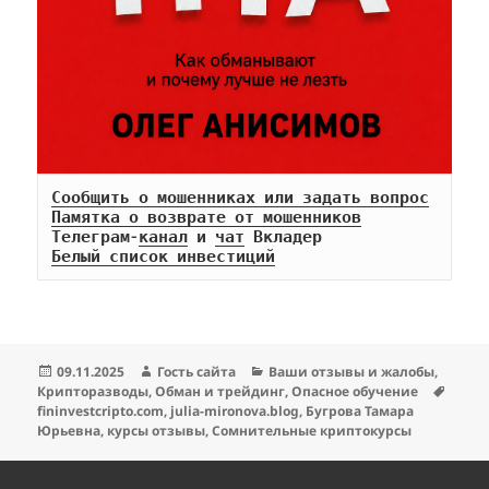
Сообщить о мошенниках или задать вопрос
Памятка о возврате от мошенников
Телеграм-
канал
 и 
чат
Белый список инвестиций
Опубликовано
Автор
Рубрики
09.11.2025
Гость сайта
Ваши отзывы и жалобы
,
Метк
Крипторазводы
,
Обман и трейдинг
,
Опасное обучение
fininvestcripto.com
,
julia-mironova.blog
,
Бугрова Тамара
Юрьевна
,
курсы отзывы
,
Сомнительные криптокурсы