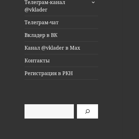
раскрыть
Телеграм-канал
дочернее
@vklader
меню
Телеграм-чат
Вкладер в ВК
Канал @vklader в Max
Контакты
Регистрация в РКН
Поиск