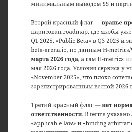
минимальным выводом $5 и партнёрк
Второй красный флаг —
враньё п
нарисован roadmap, где якобы уже 
Q1 2025, «Public Beta» в Q3 2025 и 
beta-arena.io, по данным H-metric
марта 2026 года
, а сам H-metrics 
мая 2026 года. Условия сервиса у 
«November 2025», что плохо сочета
зарегистрированным весной 2026 г
Третий красный флаг —
нет норм
ответственности
. В terms указан
«applicable law» и «binding arbitrat