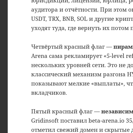
юрисдикции, лицензии, юрлица, ре
аудитора и отчётности. При этом 
USDT, TRX, BNB, SOL и другие крип
уходят туда, где вернуть их потом
Четвёртый красный флаг —
пирам
Arena сама рекламирует «5-level re
нескольких уровней сети. Это не д
классический механизм разгона H
показывают мелкие «выплаты», ч
вкладчиков.
Пятый красный флаг —
независим
Gridinsoft поставил beta-arena.io 35
отметил свежий домен и скрытые 