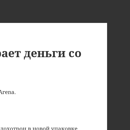
рает деньги со
Arena.
лохотрон в новой упаковке