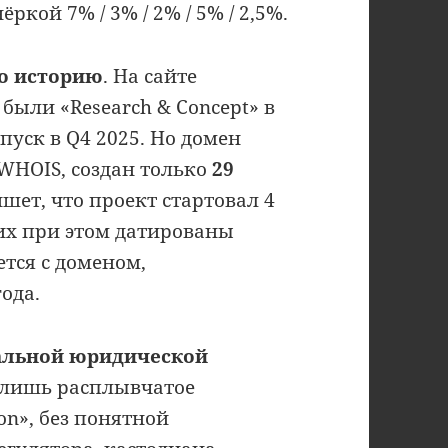
ой 7% / 3% / 2% / 5% / 2,5%.
ро историю
. На сайте
были «Research & Concept» в
запуск в Q4 2025. Но домен
s/WHOIS, создан только
29
пишет, что проект стартовал 4
них при этом датированы
ется с доменом,
ода.
альной юридической
о лишь расплывчатое
ion», без понятной