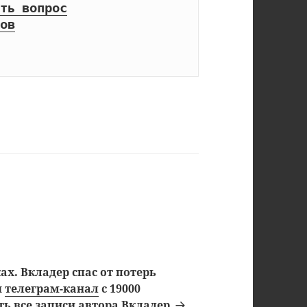
ть вопрос
ов
х. Вкладер спас от потерь
ш
телеграм-канал
с 19000
ь все записи автора Вкладер