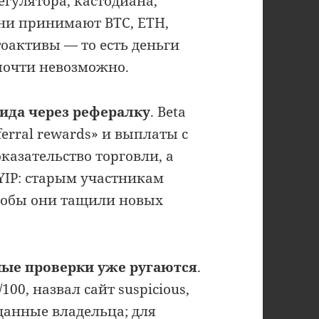
гулятора, кастодиана,
они принимают BTC, ETH,
тоактивы — то есть деньги
 почти невозможно.
ида через рефералку
. Beta
ferral rewards» и выплаты с
оказательство торговли, а
YIP: старым участникам
тобы они тащили новых
ые проверки уже ругаются
.
/100, назвал сайт suspicious,
данные владельца; для