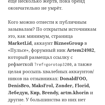
ещё несколько жертв, пока бренд
окончательно не умрёт.
Кого можно отнести к публичным
зазывалам? По открытым источникам
это, как минимум, страница
MarketLid
, аккаунт
BiznesGroup
в
«Пульсе», форумный ник
Artem24982
,
который размещал ссылку с
рефметкой
, а также
?ref=gorotop3200
целая россыпь хвалебных аккаунтов/
ников на отзывниках:
DonaldFOO,
DenisBro, MaksFrol, Zonder, Florid,
Лебедун, Кир, Brendy, artm.khorin
и
другие. У большинства из них нет