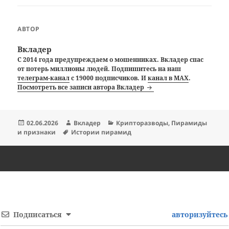
АВТОР
Вкладер
С 2014 года предупреждаем о мошенниках. Вкладер спас
от потерь миллионы людей. Подпишитесь на наш
телеграм-канал
с 19000 подписчиков. И
канал в MAX
.
Посмотреть все записи автора Вкладер
Опубликовано
Автор
Рубрики
02.06.2026
Вкладер
Крипторазводы
,
Пирамиды
Метки
и признаки
Истории пирамид
Подписаться
авторизуйтесь