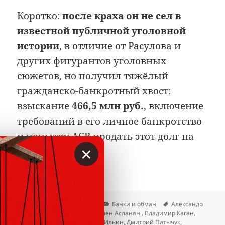
Коротко:
после краха он не сел в
известной публичной уголовной
истории
, в отличие от Расулова и
других фигурантов уголовных
сюжетов, но получил тяжёлый
гражданско-банкротный хвост:
взыскание
466,5 млн руб.
, включение
требований в его личное банкротство
и попытку АСВ продать этот долг на
×
торгах.
Опубликовано
Автор
Рубрики
Метки
06.07.2026
Вкладер
Банки и обман
Александр
Кальянов
,
Али Арсланов
,
Армен Асланян.
,
Владимир Каган
,
Джавад Фарманов
,
Дмитрий Ильин
,
Дмитрий Патычук
,