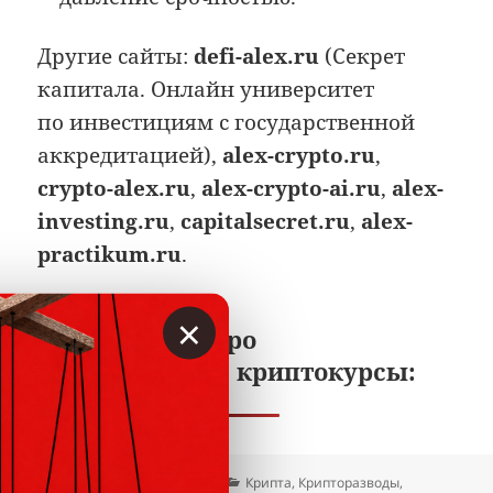
Другие сайты:
defi-alex.ru
(Секрет
капитала. Онлайн университет
по инвестициям с государственной
аккредитацией),
alex-crypto.ru
,
crypto-alex.ru
,
alex-crypto-ai.ru
,
alex-
investing.ru
,
capitalsecret.ru
,
alex-
practikum.ru
.
×
Читайте ещё про
сомнительные криптокурсы:
Опубликовано
Автор
Рубрики
04.11.2025
Вкладер
Крипта
,
Крипторазводы
,