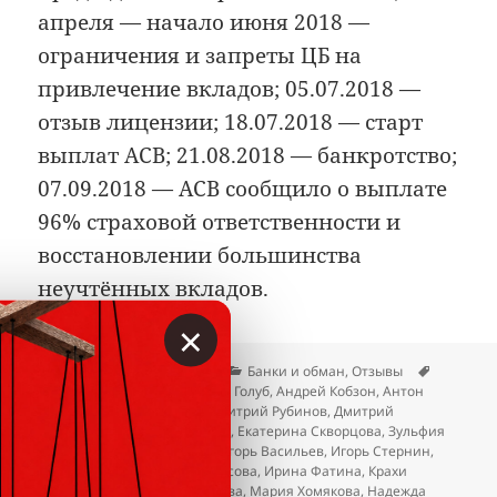
апреля — начало июня 2018 —
ограничения и запреты ЦБ на
привлечение вкладов; 05.07.2018 —
отзыв лицензии; 18.07.2018 — старт
выплат АСВ; 21.08.2018 — банкротство;
07.09.2018 — АСВ сообщило о выплате
96% страховой ответственности и
восстановлении большинства
неучтённых вкладов.
×
Опубликовано
Автор
Рубрики
Метки
06.07.2026
Вкладер
Банки и обман
,
Отзывы
Александр Васильев
,
Андрей Голуб
,
Андрей Кобзон
,
Антон
Коноплёв
,
Антон Стенин
,
Дмитрий Рубинов
,
Дмитрий
Соловьёв
,
Евгения Романова
,
Екатерина Скворцова
,
Зульфия
Арифулина
,
Иван Волчков
,
Игорь Васильев
,
Игорь Стернин
,
Изабелла Элякова
,
Ирина Басова
,
Ирина Фатина
,
Крахи
банков
,
Людмила Бурмистрова
,
Мария Хомякова
,
Надежда