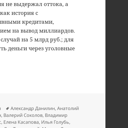
ия не выдержал оттока, а
как история с
ивными кредитами,
ием на вывод миллиардов.
случай на 5 млрд руб.; для
ть деньги через уголовные
Метки
н
Александр Данилин
,
Анатолий
н
,
Валерий Соколов
,
Владимир
с
,
Елена Касапова
,
Илья Голубь
,