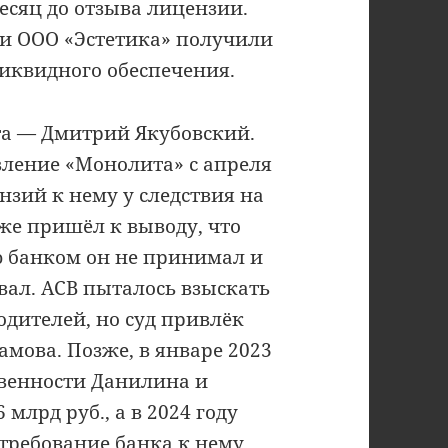
есяц до отзыва лицензии.
 и ООО «Эстетика» получили
иквидного обеспечения.
та — Дмитрий Якубовский.
авление «Монолита» с апреля
ензий к нему у следствия на
же пришёл к выводу, что
 банком он не принимал и
ал. АСВ пыталось взыскать
одителей, но суд привлёк
мова. Позже, в январе 2023
твенности Данилина и
млрд руб., а в 2024 году
требование банка к нему