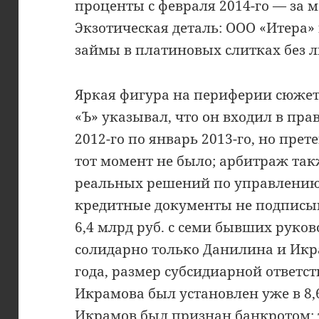
проценты с февраля 2014-го — за м
Экзотическая деталь: ООО «Итера»
займы в платиновых слитках без л
Яркая фигура на периферии сюже
«Ъ» указывал, что он входил в пр
2012-го по январь 2013-го, но прет
тот момент не было; арбитраж так
реальных решений по управлению
кредитные документы не подписыв
6,4 млрд руб. с семи бывших руков
солидарно только Данилина и Икра
года, размер субсидиарной ответс
Икрамова был установлен уже в 8,6 
Икрамов был признан банкротом; 