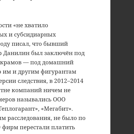
ости «не хватило
ных и субсидиарных
году писал, что бывший
р Данилин был заключён под
 Икрамов — под домашний
о им и другим фигурантам
ерсии следствия, в 2012–2014
сотне компаний ничем не
меров назывались ООО
Теплогарант», «Мегабит».
м расследования, не было по
70 фирм перестали платить