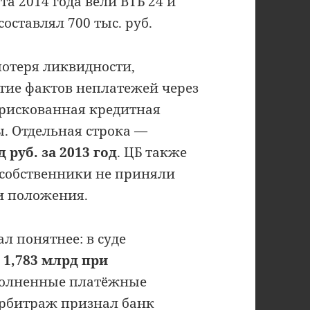
та 2014 года вели ВТБ 24 и
оставлял 700 тыс. руб.
потеря ликвидности,
тие фактов неплатежей через
орискованная кредитная
. Отдельная строка —
руб. за 2013 год
. ЦБ также
 собственники не приняли
и положения.
л понятнее: в суде
 1,783 млрд при
полненные платёжные
Арбитраж признал банк