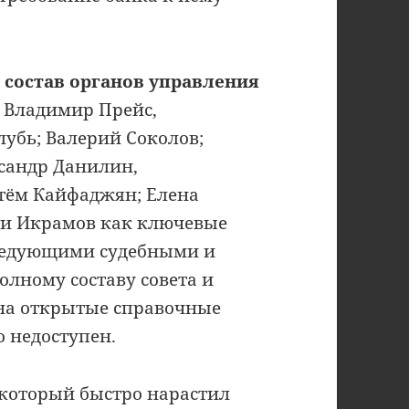
состав органов управления
— Владимир Прейс,
лубь; Валерий Соколов;
сандр Данилин,
ртём Кайфаджян; Елена
 и Икрамов как ключевые
ледующими судебными и
лному составу совета и
на открытые справочные
о недоступен.
 который быстро нарастил