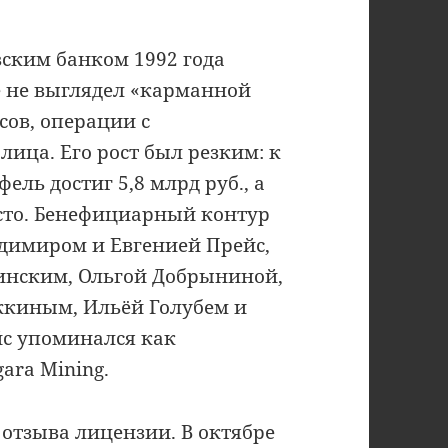
ским банком 1992 года
е не выглядел «карманной
сов, операции с
лица. Его рост был резким: к
ель достиг 5,8 млрд руб., а
есто. Бенефициарный контур
адимиром и Евгенией Прейс,
нским, Ольгой Добрыниной,
киным, Ильёй Голубем и
с упоминался как
ara Mining.
отзыва лицензии. В октябре