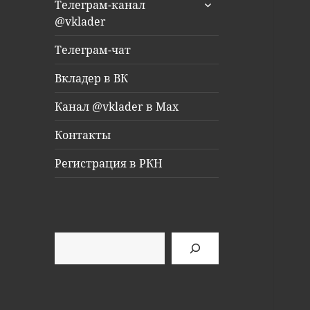
раскрыть
Телеграм-канал
дочернее
@vklader
меню
Телеграм-чат
Вкладер в ВК
Канал @vklader в Max
Контакты
Регистрация в РКН
Поиск