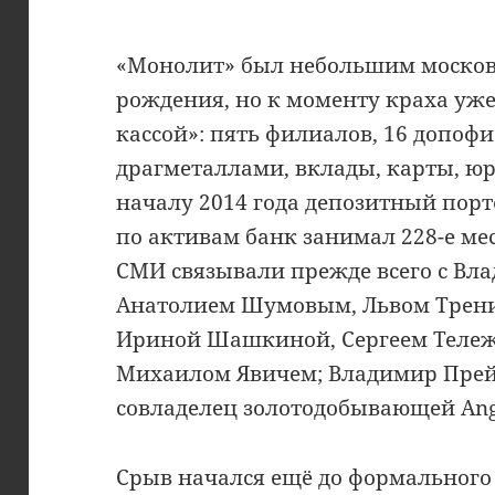
«Монолит» был небольшим москов
рождения, но к моменту краха уж
кассой»: пять филиалов, 16 допофи
драгметаллами, вклады, карты, юр
началу 2014 года депозитный портф
по активам банк занимал 228-е м
СМИ связывали прежде всего с Вл
Анатолием Шумовым, Львом Трени
Ириной Шашкиной, Сергеем Тележ
Михаилом Явичем; Владимир Прей
совладелец золотодобывающей Ang
Срыв начался ещё до формального 