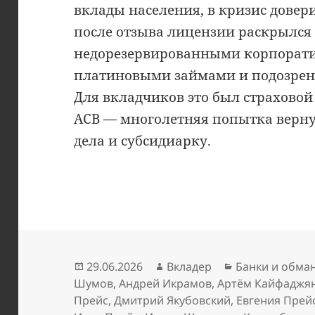
вклады населения, в кризис довер
после отзыва лицензии раскрылся 
недорезервированными корпорат
платиновыми займами и подозрен
Для вкладчиков это был страховой 
АСВ — многолетняя попытка верну
дела и субсидиарку.
Опубликовано
Автор
Рубрики
29.06.2026
Вкладер
Банки и обма
Шумов
,
Андрей Икрамов
,
Артём Кайфаджя
Прейс
,
Дмитрий Якубовский
,
Евгения Прей