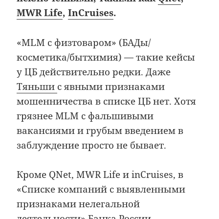
MWR Life
,
InCruises
.
«MLM с физтоваром» (БАДы/
косметика/бытхимия) — такие кейсы
у ЦБ действительно редки. Даже
Тяньши
с явными признаками
мошенничества в списке ЦБ нет. Хотя
грязнее MLM с фальшивыми
вакансиями и грубым введением в
заблуждение просто не бывает.
Кроме QNet, MWR Life и inCruises, в
«Списке компаний с выявленными
признаками нелегальной
деятельности» Банка России