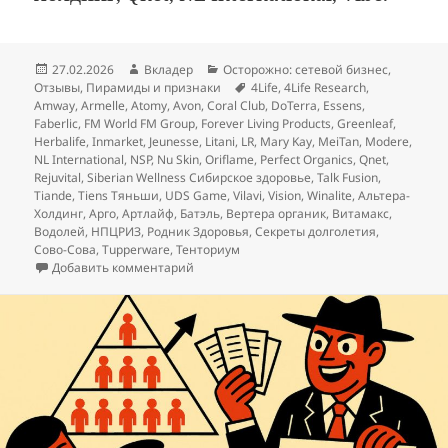
Опубликовано
Автор
Рубрики
27.02.2026
Вкладер
Осторожно: сетевой бизнес
,
Метки
Отзывы
,
Пирамиды и признаки
4Life
,
4Life Research
,
Amway
,
Armelle
,
Atomy
,
Avon
,
Coral Club
,
DoTerra
,
Essens
,
Faberlic
,
FM World FM Group
,
Forever Living Products
,
Greenleaf
,
Herbalife
,
Inmarket
,
Jeunesse
,
Litani
,
LR
,
Mary Kay
,
MeiTan
,
Modere
,
NL International
,
NSP
,
Nu Skin
,
Oriflame
,
Perfect Organics
,
Qnet
,
Rejuvital
,
Siberian Wellness Сибирское здоровье
,
Talk Fusion
,
Tiande
,
Tiens Тяньши
,
UDS Game
,
Vilavi
,
Vision
,
Winalite
,
Альтера-
Холдинг
,
Арго
,
Артлайф
,
Батэль
,
Вертера органик
,
Витамакс
,
Водолей
,
НПЦРИЗ
,
Родник Здоровья
,
Секреты долголетия
,
Сово-Сова
,
Тupperware
,
Тенториум
к записи Товарный MLM ЦБ пирамидой не
Добавить комментарий