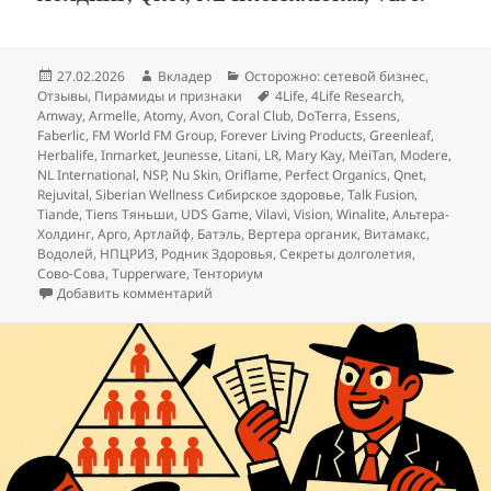
Опубликовано
Автор
Рубрики
27.02.2026
Вкладер
Осторожно: сетевой бизнес
,
Метки
Отзывы
,
Пирамиды и признаки
4Life
,
4Life Research
,
Amway
,
Armelle
,
Atomy
,
Avon
,
Coral Club
,
DoTerra
,
Essens
,
Faberlic
,
FM World FM Group
,
Forever Living Products
,
Greenleaf
,
Herbalife
,
Inmarket
,
Jeunesse
,
Litani
,
LR
,
Mary Kay
,
MeiTan
,
Modere
,
NL International
,
NSP
,
Nu Skin
,
Oriflame
,
Perfect Organics
,
Qnet
,
Rejuvital
,
Siberian Wellness Сибирское здоровье
,
Talk Fusion
,
Tiande
,
Tiens Тяньши
,
UDS Game
,
Vilavi
,
Vision
,
Winalite
,
Альтера-
Холдинг
,
Арго
,
Артлайф
,
Батэль
,
Вертера органик
,
Витамакс
,
Водолей
,
НПЦРИЗ
,
Родник Здоровья
,
Секреты долголетия
,
Сово-Сова
,
Тupperware
,
Тенториум
к записи Товарный MLM ЦБ пирамидой не
Добавить комментарий