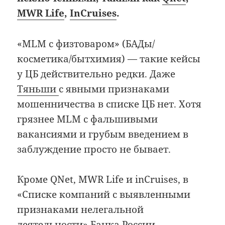
MWR Life
,
InCruises
.
«MLM с физтоваром» (БАДы/
косметика/бытхимия) — такие кейсы
у ЦБ действительно редки. Даже
Тяньши
с явными признаками
мошенничества в списке ЦБ нет. Хотя
грязнее MLM с фальшивыми
вакансиями и грубым введением в
заблуждение просто не бывает.
Кроме QNet, MWR Life и inCruises, в
«Списке компаний с выявленными
признаками нелегальной
деятельности» Банка России