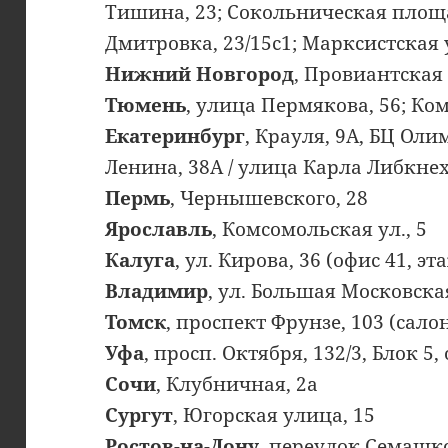
Тишина, 23; Сокольническая площа
Дмитровка, 23/15с1; Марксистская у
Нижний Новгород
, Провиантская 
Тюмень
, улица Пермякова, 56; Ко
Екатеринбург
, Крауля, 9А, БЦ Олим
Ленина, 38А / улица Карла Либкнехт
Пермь
, Чернышевского, 28
Ярославль
, Комсомольская ул., 5
Калуга
, ул. Кирова, 36 (офис 41, эт
Владимир
, ул. Большая Московская
Томск
, проспект Фрунзе, 103 (сало
Уфа
, просп. Октября, 132/3, Блок 5,
Сочи
, Клубничная, 2а
Сургут
, Югорская улица, 15
Ростов-на-Дону
, переулок Семашко