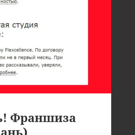
ь! Франшиза
зань)