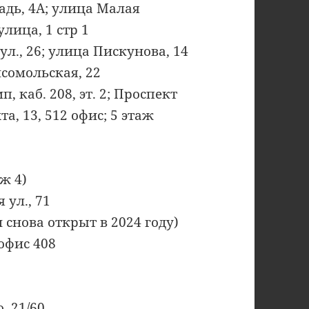
дь, 4А; улица Малая
лица, 1 стр 1
ул., 26; улица Пискунова, 14
мсомольская, 22
п, каб. 208, эт. 2; Проспект
а, 13, 512 офис; 5 этаж
аж 4)
 ул., 71
н снова открыт в 2024 году)
 офис 408
, 21/60