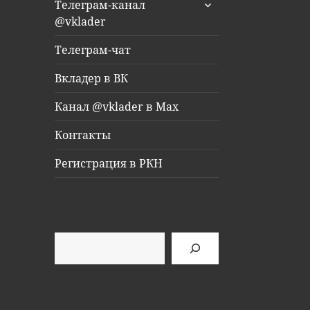
раскрыть
Телеграм-канал
дочернее
@vklader
меню
Телеграм-чат
Вкладер в ВК
Канал @vklader в Max
Контакты
Регистрация в РКН
Поиск