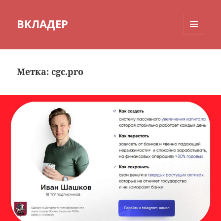
ВКЛАДЕР
МЕНЮ
И
ВИДЖЕТЫ
Метка:
cgc.pro