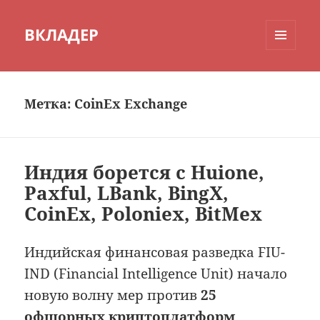
ВКЛАДЕР
МЕНЮ
И
ВИДЖЕТЫ
Метка:
CoinEx Exchange
Индия борется с Huione,
Paxful, LBank, BingX,
CoinEx, Poloniex, BitMex
Индийская финансовая разведка FIU-
IND (Financial Intelligence Unit) начало
новую волну мер против
25
офшорных криптоплатформ
,