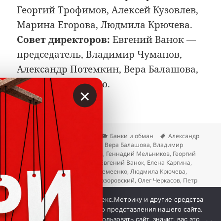
Георгий Трофимов, Алексей Кузовлев,
Марина Егорова, Людмила Крючева.
Совет директоров:
Евгений Ванок —
председатель, Владимир Чуманов,
Александр Потемкин, Вера Балашова,
Ирина Веремеенко.
×
Опубликовано
Автор
Рубрики
Метки
06.07.2026
Вкладер
Банки и обман
Александр
Потемкин
,
Алексей Кузовлев
,
Вера Балашова
,
Владимир
Барабаш
,
Владимир Чуманов
,
Геннадий Мельников
,
Георгий
Трофимов
,
Дмитрий Рудзит
,
Евгений Ванок
,
Елена Каргина
,
Ильдус Адигамов
,
Ирина Веремеенко
,
Людмила Крючева
,
Марина Егорова
,
Михаил Прозоровский
,
Олег Черкасов
,
Петр
Ефимичев
,
Роман Речкин
,
Сергей Веремеенко
к записи Центркомбанк ушёл с дырой
Добавить комментарий
Мы используем куки, Яндекс.Метрику и другие средства
аналитики для наилучшего представления нашего сайта.
Если вы продолжите использовать сайт, значит, вас это