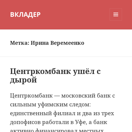
ВКЛАДЕР
МЕНЮ
И
ВИДЖЕТЫ
Метка:
Ирина Веремеенко
Центркомбанк ушёл с
дырой
Центркомбанк — московский банк с
сильным уфимским следом:
единственный филиал и два из трех
допофисов работали в Уфе, а банк
активно финансировал местных