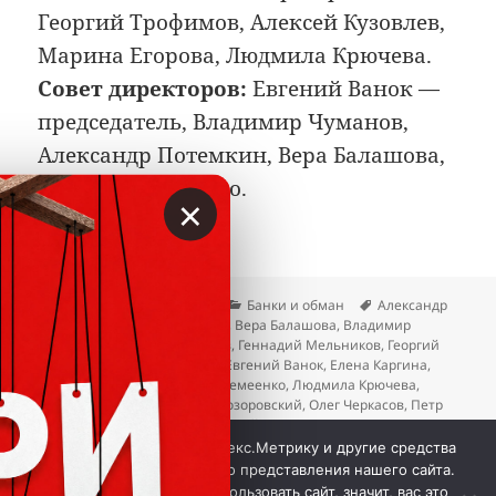
Георгий Трофимов, Алексей Кузовлев,
Марина Егорова, Людмила Крючева.
Совет директоров:
Евгений Ванок —
председатель, Владимир Чуманов,
Александр Потемкин, Вера Балашова,
Ирина Веремеенко.
×
Опубликовано
Автор
Рубрики
Метки
06.07.2026
Вкладер
Банки и обман
Александр
Потемкин
,
Алексей Кузовлев
,
Вера Балашова
,
Владимир
Барабаш
,
Владимир Чуманов
,
Геннадий Мельников
,
Георгий
Трофимов
,
Дмитрий Рудзит
,
Евгений Ванок
,
Елена Каргина
,
Ильдус Адигамов
,
Ирина Веремеенко
,
Людмила Крючева
,
Марина Егорова
,
Михаил Прозоровский
,
Олег Черкасов
,
Петр
Ефимичев
,
Роман Речкин
,
Сергей Веремеенко
к записи Центркомбанк ушёл с дырой
Добавить комментарий
Мы используем куки, Яндекс.Метрику и другие средства
аналитики для наилучшего представления нашего сайта.
Если вы продолжите использовать сайт, значит, вас это