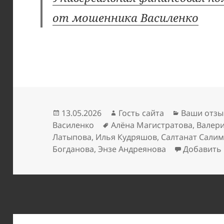
от мошенника Василенко
Опубликовано
Автор
Рубрики
13.05.2026
Гость сайта
Ваши отзы
Метки
Василенко
Алёна Магистратова
,
Валери
Латыпова
,
Илья Кудряшов
,
Салтанат Сали
Богданова
,
Энзе Андреянова
Добавить