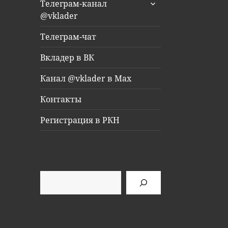
раскрыть
Телеграм-канал
дочернее
@vklader
меню
Телеграм-чат
Вкладер в ВК
Канал @vklader в Max
Контакты
Регистрация в РКН
Поиск