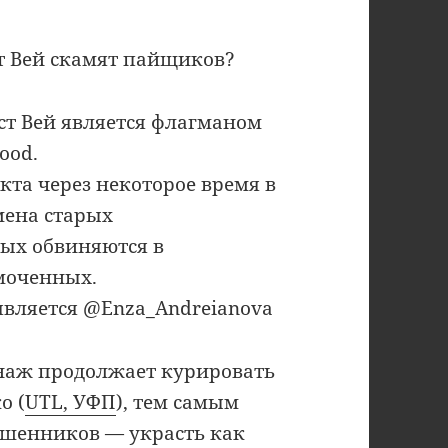
т Вей скамят пайщиков?
ст Вей является флагманом
ood.
та через некоторое время в
мена старых
ых обвиняются в
моченных.
вляется @Enza_Andreianova
наж продолжает курировать
о (
UTL, УФП
), тем самым
ошенников — украсть как