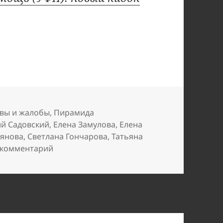
вы и жалобы
,
Пирамида
й Садовский
,
Елена Замулова
,
Елена
мянова
,
Светлана Гончарова
,
Татьяна
к записи Энзе Андреянова курирует скам 
 комментарий