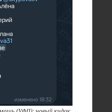
мощь (УФП): новый кидок