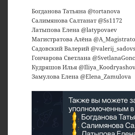
Богданова Татьяна @tortanova
Салимянова Салтанат @Ss1172
Латыпова Елена @latypovaev
Магистратова Алёна @A_Magistrat
Садовский Валерий @valerij_sadovs
Гончарова Светлана @SvetlanaGon
Кудряшов Илья @Iliya_Koodryasho
Замулова Елена @Elena_Zamulova