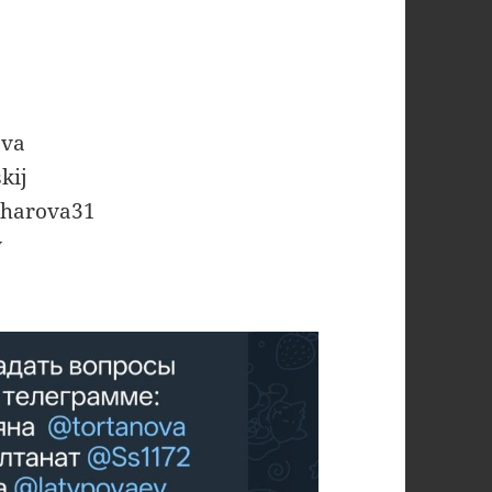
ova
kij
charova31
v