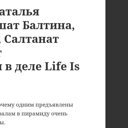
Наталья
шат Балтина,
, Салтанат
т
в деле Life Is
Почему одним предъявлены
ывалам в пирамиду очень
ы.