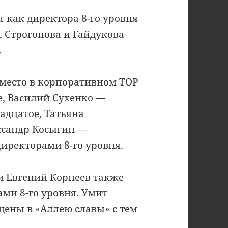
 как директора 8-го уровня
, Строгонова и Гайдукова
.
место в корпоративном TOP
е, Василий Сухенко —
адцатое, Татьяна
ксандр Косыгин —
директорами 8-го уровня.
 и Евгений Корнеев также
ами 8-го уровня. Умит
ены в «Аллею славы» с тем