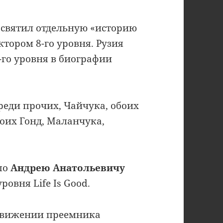
святил отдельную «историю
ктором 8-го уровня. Рузия
-го уровня в биографии
среди прочих, Чайчука, обоих
оих Гонд, Маланчука,
.
по
Андрею Анатольевичу
ровня Life Is Good.
движении преемника