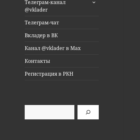
раскрыть
Телеграм-канал
дочернее
@vklader
меню
Телеграм-чат
Вкладер в ВК
Канал @vklader в Max
Контакты
Регистрация в РКН
Поиск