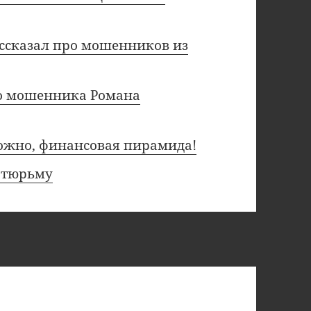
ассказал про мошенников из
ро мошенника Романа
торожно, финансовая пирамида!
ю тюрьму