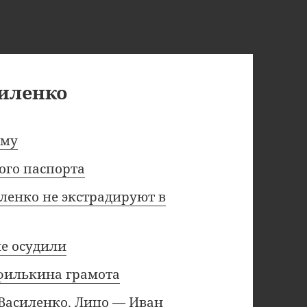
иленко
ьму
ого паспорта
енко не экстрадируют в
не осудили
филькина грамота
 Василенко. Лицо — Иван