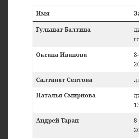
Имя
З
Гульшат Балтина
д
г
Оксана Иванова
8
2
Салтанат Сеитова
д
Наталья Смирнова
д
1
Андрей Таран
8
2