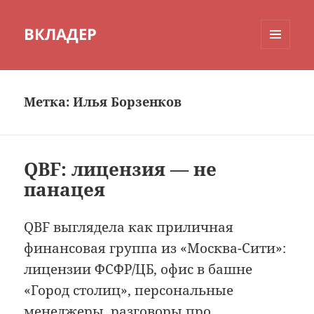
ВКЛАДЕР
МЕНЮ
И
ВИДЖЕТЫ
Метка:
Илья Борзенков
QBF: лицензия — не
панацея
QBF выглядела как приличная
финансовая группа из «Москва-Сити»:
лицензии ФСФР/ЦБ, офис в башне
«Город столиц», персональные
менеджеры, разговоры про