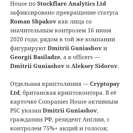
House по
Stockflare Analytics Ltd
зафиксировано прекращение статуса
Roman Shpakov
как лица со
значительным контролем 16 июня
2020 года; рядом в той же компании
фигурируют
Dmitrii Guniashov
и
Georgii Basiladze
, а в officers —
Dmitrii Guniashov
и
Aleksey Sidorov
.
Отдельная криптолиния —
Cryptopay
Ltd
, британская криптоконтора. В её
карточке Companies House активным
PSC указан
Dmitrii Guniashov
,
гражданин РФ, резидент Англии, с
контролем 75%+ акций и голосов;