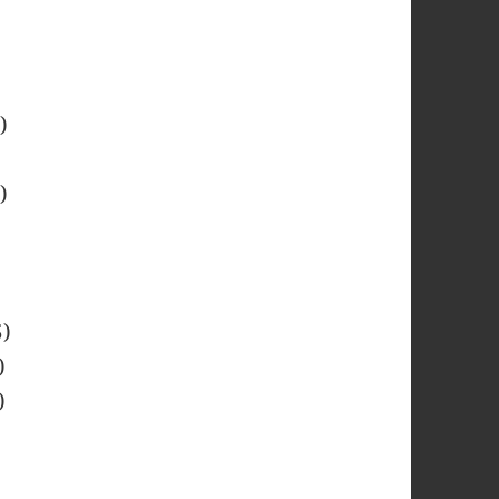
)
)
)
)
)
)