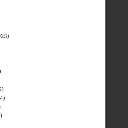
025)
)
5)
4)
)
)