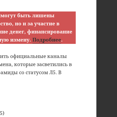
 могут быть лишены
тво, но и за участие в
ние денег, финансирование
ную измену.
Подробнее
.
осить официальные каналы
ена, которые засветились в
амиды со статусом Л5. В
5)