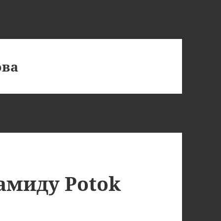
ова
амиду Potok