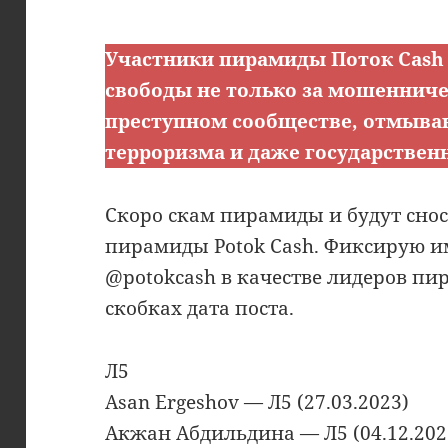
Участники пирамиды Поток Cash
свободы не только за мошенничес
преступном сообществе, отмыва
терроризма и даже государствен
Скоро скам пирамиды и будут сн
пирамиды Potok Cash. Фиксирую им
@potokcash в качестве лидеров пир
скобках дата поста.
Л5
Asan Ergeshov — Л5 (27.03.2023)
Акжан Абдильдина — Л5 (04.12.202