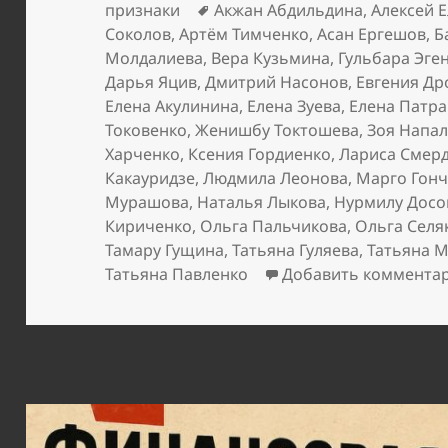
Метки
признаки
Акжан Абдильдина
,
Алексей 
Соколов
,
Артём Тимченко
,
Асан Ергешов
,
Б
Молдалиева
,
Вера Кузьмина
,
Гульбара Эге
Дарья Яцив
,
Дмитрий Насонов
,
Евгения Др
Елена Акулинина
,
Елена Зуева
,
Елена Патра
Токовенко
,
Женишбу Токтошева
,
Зоя Напа
Харченко
,
Ксения Гордиенко
,
Лариса Смер
Какауридзе
,
Людмила Леонова
,
Марго Гон
Мурашова
,
Наталья Лыкова
,
Нурмилу Досо
Кириченко
,
Ольга Пальчикова
,
Ольга Селя
Тамару Гущина
,
Татьяна Гуляева
,
Татьяна 
Татьяна Павленко
Добавить коммента