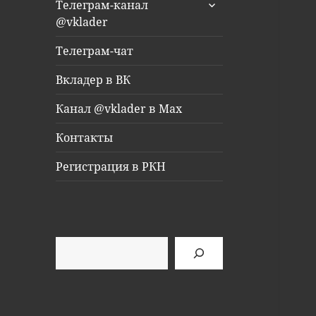
раскрыть
Телеграм-канал
дочернее
@vklader
меню
Телеграм-чат
Вкладер в ВК
Канал @vklader в Max
Контакты
Регистрация в РКН
Поиск