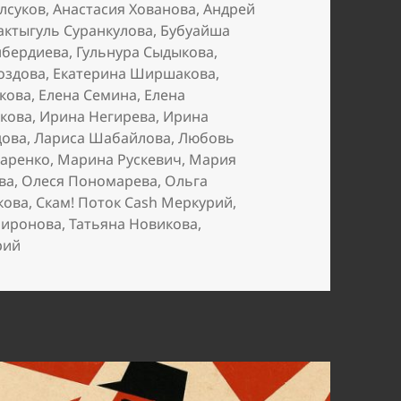
Елсуков
,
Анастасия Хованова
,
Андрей
актыгуль Суранкулова
,
Бубуайша
нбердиева
,
Гульнура Сыдыкова
,
оздова
,
Екатерина Ширшакова
,
кова
,
Елена Семина
,
Елена
лкова
,
Ирина Негирева
,
Ирина
дова
,
Лариса Шабайлова
,
Любовь
чаренко
,
Марина Рускевич
,
Мария
ва
,
Олеся Пономарева
,
Ольга
кова
,
Скам! Поток Cash Меркурий
,
Миронова
,
Татьяна Новикова
,
к записи Зазывалы в пирамиду Potok Cash. Часть 4
рий