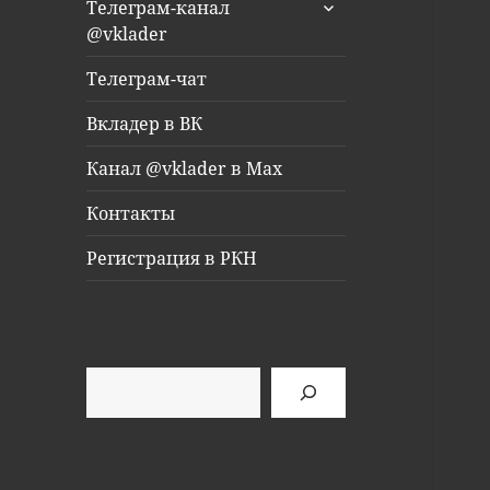
раскрыть
Телеграм-канал
дочернее
@vklader
меню
Телеграм-чат
Вкладер в ВК
Канал @vklader в Max
Контакты
Регистрация в РКН
Поиск