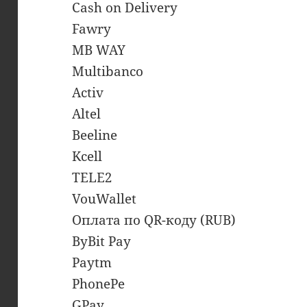
Cash on Delivery
Fawry
MB WAY
Multibanco
Activ
Altel
Beeline
Kcell
TELE2
VouWallet
Оплата по QR-коду (RUB)
ByBit Pay
Paytm
PhonePe
GPay