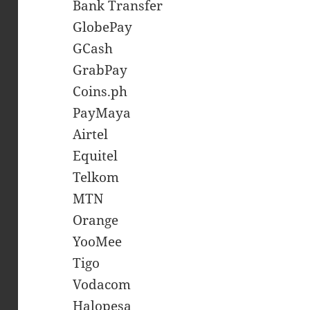
Bank Transfer
GlobePay
GCash
GrabPay
Coins.ph
PayMaya
Airtel
Equitel
Telkom
MTN
Orange
YooMee
Tigo
Vodacom
Halopesa