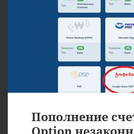
Пополнение счет
Option незаконн