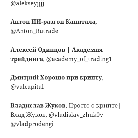
@alekseyjjjj
Антон ИИ-разгон Капитала
,
@Anton_Rutrade
Алексей Одинцов | Академия
трейдинга
, @academy_of_trading1
Дмитрий Хорошо при крипту
,
@valcapital
Владислав Жуков
, Просто о крипте|
Влад Жуков, @vladislav_zhuk0v
@vladprodengi