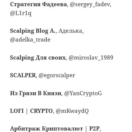
Стратегия Фадеева
, @sergey_fadev,
@L1r1q
Scalping Blog A.
, Аделька,
@adelka_trade
Scalping Для своих
, @miroslav_1989
SCALPER
, @egorscalper
Из Грязи В Князи
, @YanCryptoG
LOFI | CRYPTO
, @mKwaydQ
Аpбитpаж Кpиптoвалют | P2P
,