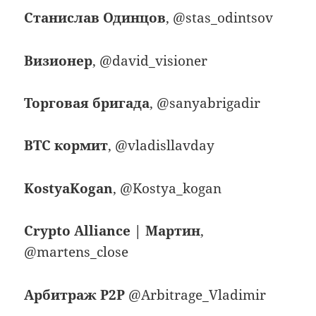
Станислав Одинцов
, @stas_odintsov
Визионер
, @david_visioner
Торговая бригада
, @sanyabrigadir
BTC кормит
, @vladisllavday
KostyaKogan
, @Kostya_kogan
Crypto Alliance | Мартин
,
@martens_close
Арбитраж P2P
@Arbitrage_Vladimir