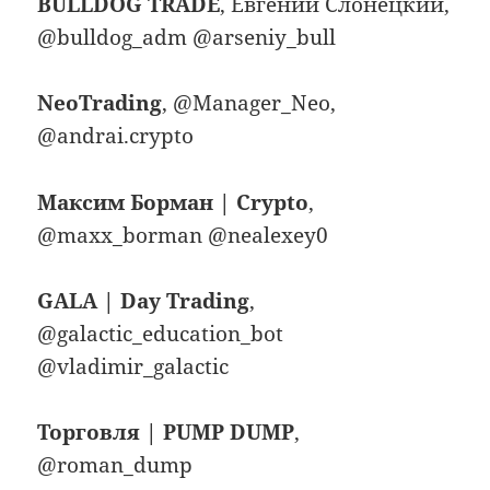
BULLDOG TRADE
, Евгений Слонецкий,
@bulldog_adm @arseniy_bull
NeoTrading
, @Manager_Neo,
@andrai.crypto
Максим Борман | Crypto
,
@maxx_borman @nealexey0
GALA | Day Trading
,
@galactic_education_bot
@vladimir_galactic
Торговля | PUMP DUMP
,
@roman_dump