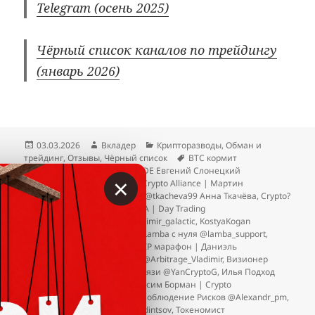
Telegram (осень 2025)
Чёрный список каналов по трейдингу
(январь 2026)
Опубликовано
Автор
Рубрики
03.03.2026
Вкладер
Крипторазводы
,
Обман и
Метки
трейдинг
,
Отзывы
,
Чёрный список
BTC кормит
@vladisllavday
,
BULLDOG TRADE Евгений Слонецкий
×
@bulldog_adm @arseniy_bull
,
Crypto Alliance | Мартин
@martens_close
,
Crypto Witch @tkacheva99 Анна Ткачёва
,
Crypto?
Crypto! Антон @Ant44rik
,
GALA | Day Trading
@galactic_education_bot @vladimir_galactic
,
KostyaKogan
@Kostya_kogan
,
Lamba Trade Lamba с нуля @lamba_support
,
NeoTrading @Manager_Neo
,
VIP марафон | Даниэль
@daniel_x100
,
Арбитраж P2P @Arbitrage_Vladimir
,
Визионер
@david_visioner
,
Из Грязи В Князи @YanCryptoG
,
Илья Подход
Эксперта @TrdGuide_Ilya
,
Максим Борман | Crypto
@maxx_borman @nealexey0
,
Соблюдение Рисков @Alexandr_pm
,
Станислав Одинцов @stas_odintsov
,
Токеномист