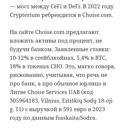
— мост между CeFi и DeFi. В 2022 году
Crypterium ребрендится в Choise.com.
На сайте Сhoise.com предлагают
вложить активы под процент, не
будучи банком. Заявленные ставки:
10-12% в стейблкойнах, 5,4% в BTC,
18% в токенах CHO. Это, мягко говоря,
рискованно, учитывая, что речь не
про банк, а про обычное юрлицо в
Литве Choise Services UAB (код
305964183, Vilnius, Eišiškių Sodų 18-oji
g. 11) с выручкой в 591 евро в 2023
году по данным fsaskaita/Sodra.