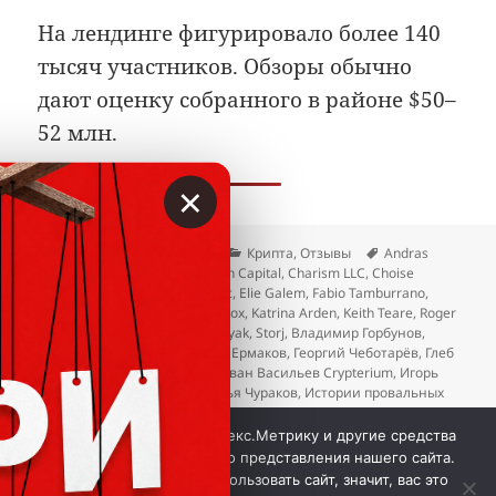
На лендинге фигурировало более 140
тысяч участников. Обзоры обычно
дают оценку собранного в районе $50–
52 млн.
×
Опубликовано
Автор
Рубрики
Метки
13.12.2025
Вкладер
Крипта
,
Отзывы
Andras
Kristof
,
Austin Kimm
,
Blockchain Capital
,
Charism LLC
,
Choise
Services UAB
,
choise.com
,
Civic
,
Elie Galem
,
Fabio Tamburrano
,
Gabriel Zanko
,
Giga Watt
,
ICOBox
,
Katrina Arden
,
Keith Teare
,
Roger
Crook
,
Ruff Rubaker
,
Steven Polyak
,
Storj
,
Владимир Горбунов
,
Владимир Капустин
,
Георгий Ермаков
,
Георгий Чеботарёв
,
Глеб
Марков
,
Димитрий Фомин
,
Иван Васильев Crypterium
,
Игорь
Семенченко
,
Игорь Цзян
,
Илья Чураков
,
Истории провальных
ICO
,
Михаил Райцин
,
Николай Евдокимов
,
Павел Распутин
,
к записи Как покупатели 
Семён Сергеев
Добавить комментарий
Мы используем куки, Яндекс.Метрику и другие средства
аналитики для наилучшего представления нашего сайта.
Если вы продолжите использовать сайт, значит, вас это
 © Вкладер 2014-2026. Цитирование разрешается с 