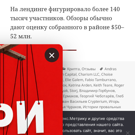
На лендинге фигурировало более 140
тысяч участников. Обзоры обычно
дают оценку собранного в районе $50–
52 млн.
×
Опубликовано
Автор
Рубрики
Метки
13.12.2025
Вкладер
Крипта
,
Отзывы
Andras
Kristof
,
Austin Kimm
,
Blockchain Capital
,
Charism LLC
,
Choise
Services UAB
,
choise.com
,
Civic
,
Elie Galem
,
Fabio Tamburrano
,
Gabriel Zanko
,
Giga Watt
,
ICOBox
,
Katrina Arden
,
Keith Teare
,
Roger
Crook
,
Ruff Rubaker
,
Steven Polyak
,
Storj
,
Владимир Горбунов
,
Владимир Капустин
,
Георгий Ермаков
,
Георгий Чеботарёв
,
Глеб
Марков
,
Димитрий Фомин
,
Иван Васильев Crypterium
,
Игорь
Семенченко
,
Игорь Цзян
,
Илья Чураков
,
Истории провальных
ICO
,
Михаил Райцин
,
Николай Евдокимов
,
Павел Распутин
,
к записи Как покупатели 
Семён Сергеев
Добавить комментарий
Мы используем куки, Яндекс.Метрику и другие средства
аналитики для наилучшего представления нашего сайта.
Если вы продолжите использовать сайт, значит, вас это
 © Вкладер 2014-2026. Цитирование разрешается с 