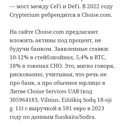
— мост между CeFi и DeFi. В 2022 году
Crypterium ребрендится в Choise.com.
На сайте Сhoise.com предлагают
вложить активы под процент, не
будучи банком. Заявленные ставки:
10-12% в стейблкойнах, 5,4% в BTC,
18% в токенах CHO. Это, мягко говоря,
рискованно, учитывая, что речь не
про банк, а про обычное юрлицо в
Литве Choise Services UAB (код
305964183, Vilnius, Eišiškių Sodų 18-oji
g. 11) с выручкой в 591 евро в 2023
году по данным fsaskaita/Sodra.