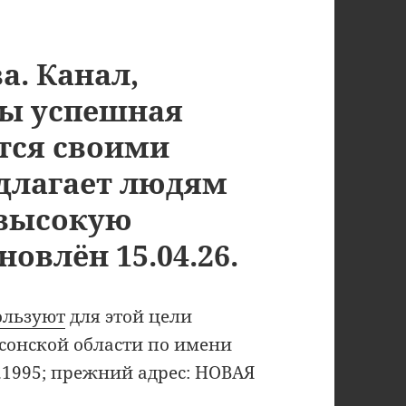
а. Канал,
бы успешная
тся своими
едлагает людям
 высокую
овлён 15.04.26.
ользуют
для этой цели
сонской области по имени
.1995; ️прежний адрес: НОВАЯ