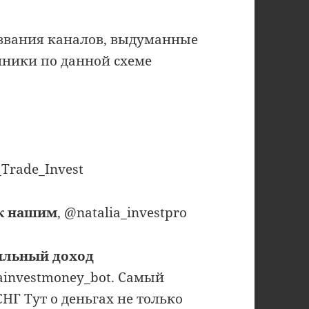
звания каналов, выдуманные
ники по данной схеме
Trade_Invest
ок нашим
, @natalia_investpro
ильный доход
ainvestmoney_bot. Самый
Г Тут о деньгах не только