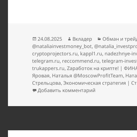
Опубликовано
Автор
Рубрики
24.08.2025
Вкладер
Обман и трей
@nataliainvestmoney_bot
,
@natalia_investpr
cryptoprojectors.ru
,
kappl1.ru
,
nadezhnye-inv
telegram.ru
,
reccommend.ru
,
telegram-inves
trukappers.ru
,
Zаработок на крипте! | ФИ
Яровая
,
Наталья @MoscowProfitTeam
,
Ната
Стрельцова
,
Экономическая стратегия | С
к записи Как ва
Добавить комментарий