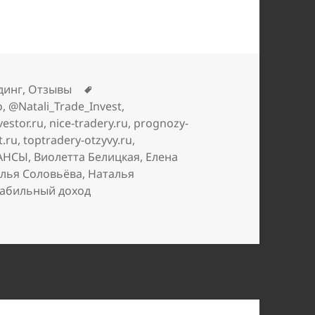
Метки
динг
,
Отзывы
o
,
@Natali_Trade_Invest
,
estor.ru
,
nice-tradery.ru
,
prognozy-
t.ru
,
toptradery-otzyvy.ru
,
НАНСЫ
,
Виолетта Белицкая
,
Елена
лья Соловьёва
,
Наталья
табильный доход
с обманет мошенница Анна Гайдук