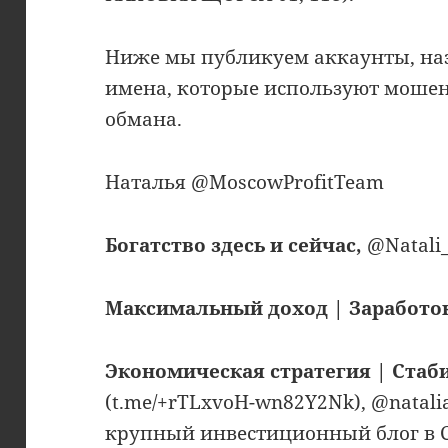
Ниже мы публикуем аккаунты, на
имена, которые используют мошен
обмана.
Наталья @MoscowProfitTeam
Богатство здесь и сейчас,
@Natali_
Максимальный доход | Заработ
Экономическая стратегия | Стаб
(t.me/+rTLxvoH-wn82Y2Nk), @natali
крупный инвестиционный блог в СН