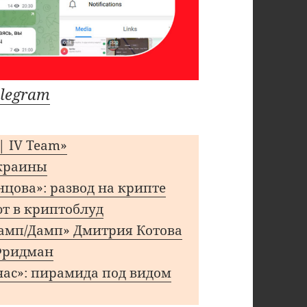
legram
| IV Team»
Украины
цова»: развод на крипте
ют в криптоблуд
Памп/Дамп» Дмитрия Котова
Фридман
час»: пирамида под видом