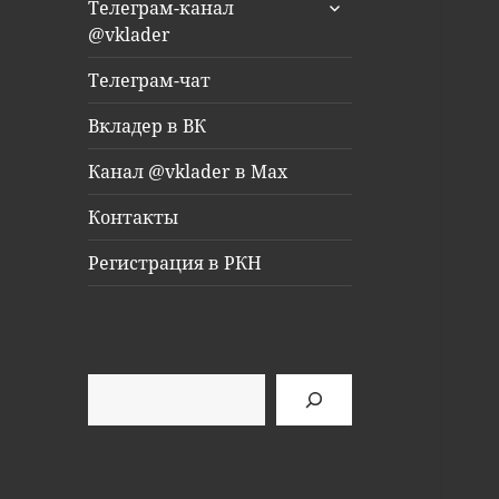
раскрыть
Телеграм-канал
дочернее
@vklader
меню
Телеграм-чат
Вкладер в ВК
Канал @vklader в Max
Контакты
Регистрация в РКН
Поиск