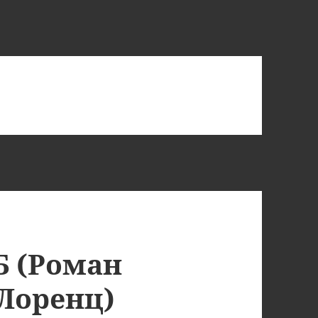
Б (Роман
 Лоренц)