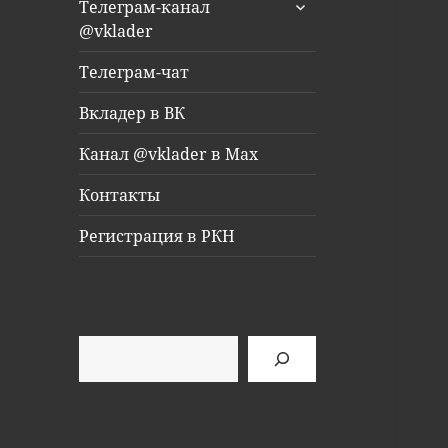
раскрыть
Телеграм-канал
дочернее
@vklader
меню
Телеграм-чат
Вкладер в ВК
Канал @vklader в Max
Контакты
Регистрация в РКН
Поиск