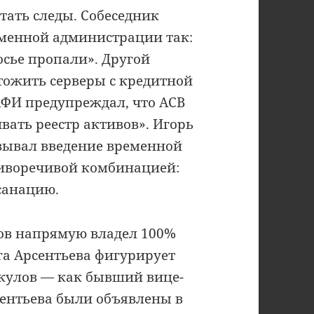
ать следы. Собеседник
менной администрации так:
осье пропали». Другой
тожить серверы с кредитной
ФИ предупреждал, что АСВ
вать реестр активов». Игорь
азывал введение временной
иворечивой комбинацией:
санацию.
ов напрямую владел 100%
га Арсентьева фигурирует
ркулов — как бывший вице-
рсентьева были объявлены в