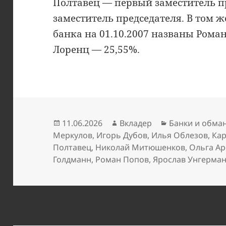
Полтавец — первый заместитель п
заместитель председателя. В том 
банка на 01.10.2007 названы Рома
Лоренц — 25,55%.
Опубликовано
Автор
Рубрики
11.06.2026
Вкладер
Банки и обма
Меркулов
,
Игорь Дубов
,
Илья Облезов
,
Ка
Полтавец
,
Николай Митюшенков
,
Ольга Ар
Голдманн
,
Роман Попов
,
Ярослав Унгерма