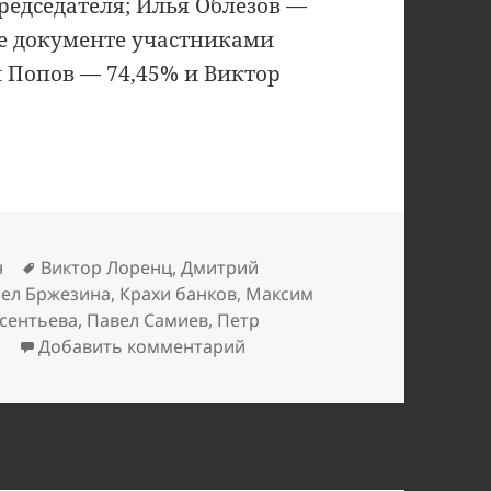
редседателя; Илья Облезов —
же документе участниками
н Попов — 74,45% и Виктор
Метки
н
Виктор Лоренц
,
Дмитрий
рел Бржезина
,
Крахи банков
,
Максим
сентьева
,
Павел Самиев
,
Петр
к записи Как рухнул ПЧРБ (
н
Добавить комментарий