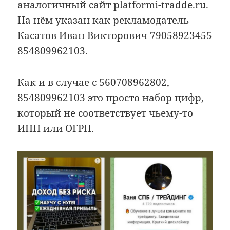
аналогичный сайт platformi-tradde.ru.
На нём указан как рекламодатель
Касатов Иван Викторович 79058923455
854809962103.
Как и в случае с 560708962802,
854809962103 это просто набор цифр,
который не соответствует чьему-то
ИНН или ОГРН.