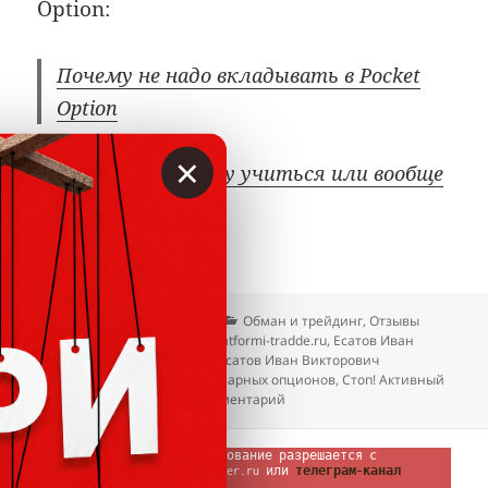
Option:
Почему не надо вкладывать в Pocket
Option
×
Трейдинг: самому учиться или вообще
не лезть?
Опубликовано
Автор
Рубрики
28.11.2025
Вкладер
Обман и трейдинг
,
Отзывы
Метки
@tradispb
,
@vova_tradd
,
platformi-tradde.ru
,
Есатов Иван
Андреевич 560708962802
,
Касатов Иван Викторович
79058923455
,
Лохотроны бинарных опционов
,
Стоп! Активный
к записи Иван Есатов («Ваня С
трейдинг
Добавить комментарий
 © Вкладер 2014-2026. Цитирование разрешается с 
гиперссылкой на сайт vklader.ru или 
телеграм-канал 
@vklader
. Вкладер™. 