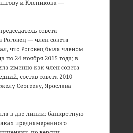
ангову и Клепикова —
председатель совета
а Роговец — член совета
ал, что Роговец была членом
а по 24 ноября 2015 года; в
ила именно как член совета
едний, состав совета 2010
джелу Сергееву, Ярослава
шла в две линии: банкротную
знаках преднамеренного
 лицензии, по версии