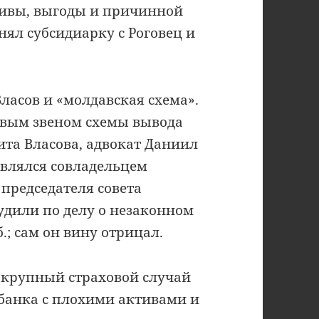
тивы, выгоды и причинной
снял субсидиарку с Роговец и
ласов и «молдавская схема».
евым звеном схемы вывода
ита Власова, адвокат Даниил
являлся совладельцем
 председателя совета
судили по делу о незаконном
.; сам он вину отрицал.
— крупный страховой случай
р банка с плохими активами и