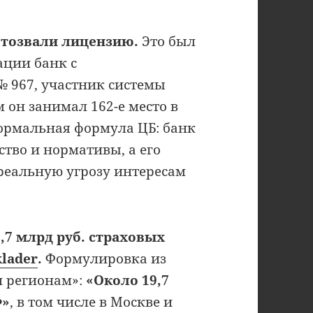
 отозвали лицензию.
Это был
ации банк с
№ 967, участник системы
 он занимал 162-е место в
Формальная формула ЦБ: банк
тво и нормативы, а его
реальную угрозу интересам
8,7 млрд руб. страховых
klader
.
Формулировка из
и регионам»:
«Около 19,7
Ф»
, в том числе в Москве и