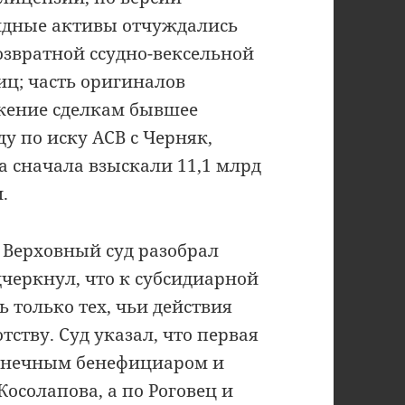
идные активы отчуждались
озвратной ссудно-вексельной
ц; часть оригиналов
жение сделкам бывшее
ду по иску АСВ с Черняк,
а сначала взыскали 11,1 млрд
.
 Верховный суд разобрал
черкнул, что к субсидиарной
 только тех, чьи действия
ству. Суд указал, что первая
онечным бенефициаром и
солапова, а по Роговец и