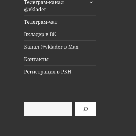
раскрыть
Телеграм-канал
дочернее
@vklader
меню
Телеграм-чат
Вкладер в ВК
Канал @vklader в Max
Контакты
Регистрация в РКН
Поиск