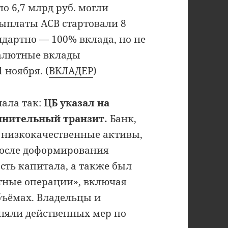
о 6,7 млрд руб. могли
Выплаты АСВ стартовали 8
андартно — 100% вклада, но не
 валютные вклады
 ноября. (
ВКЛАДЕР
)
чала так:
ЦБ указал на
мнительный транзит.
Банк,
в низкокачественные активы,
 после доформирования
сть капитала, а также был
тные операции», включая
бъёмах. Владельцы и
иняли действенных мер по