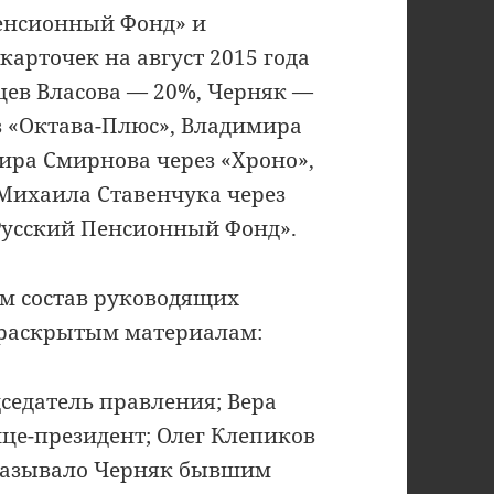
енсионный Фонд» и
арточек на август 2015 года
цев Власова — 20%, Черняк —
з «Октава-Плюс», Владимира
ира Смирнова через «Хроно»,
 Михаила Ставенчука через
Русский Пенсионный Фонд».
м состав руководящих
 раскрытым материалам:
седатель правления; Вера
це-президент; Олег Клепиков
называло Черняк бывшим