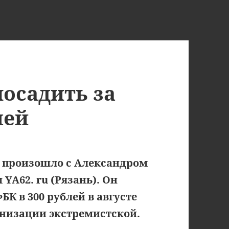
посадить за
лей
к произошло с Александром
A62. ru (Рязань). Он
БК в 300 рублей в августе
ганизации экстремистской.