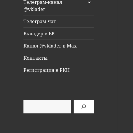
раскрыть
Телеграм-канал
дочернее
@vklader
меню
Телеграм-чат
Вкладер в ВК
Канал @vklader в Max
Контакты
Регистрация в РКН
Поиск