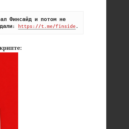
ал Финсайд и потом не 
дали: 
https://t.me/finside
.
крипте: