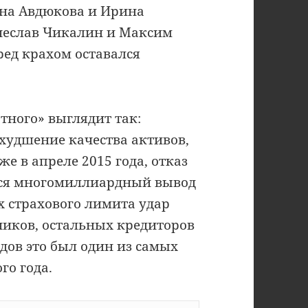
ана Авдюкова и Ирина
чеслав Чикалин и Максим
ед крахом оставался
тного» выглядит так:
ухудшение качества активов,
е в апреле 2015 года, отказ
йся многомиллиардный вывод
х страхового лимита удар
чиков, остальных кредиторов
дов это был один из самых
го года.