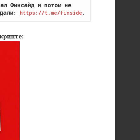
ал Финсайд и потом не 
дали: 
https://t.me/finside
.
крипте: