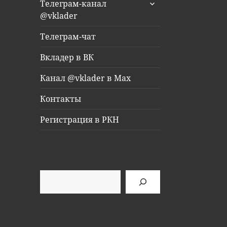
раскрыть
Телеграм-канал
дочернее
@vklader
меню
Телеграм-чат
Вкладер в ВК
Канал @vklader в Max
Контакты
Регистрация в РКН
Поиск