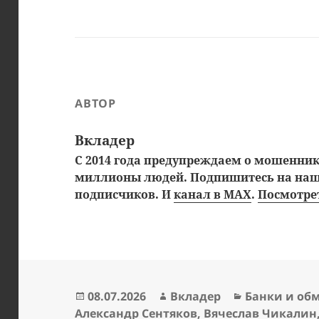
АВТОР
Вкладер
С 2014 года предупреждаем о мошенника
миллионы людей. Подпишитесь на на
подписчиков. И
канал в MAX
.
Посмотрет
Опубликовано
Автор
Рубрики
08.07.2026
Вкладер
Банки и об
Александр Сентяков
,
Вячеслав Чикалин