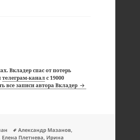
х. Вкладер спас от потерь
ш
телеграм-канал
с 19000
ь все записи автора Вкладер
Метки
ман
Александр Мазанов
,
,
Елена Плетнева
,
Ирина