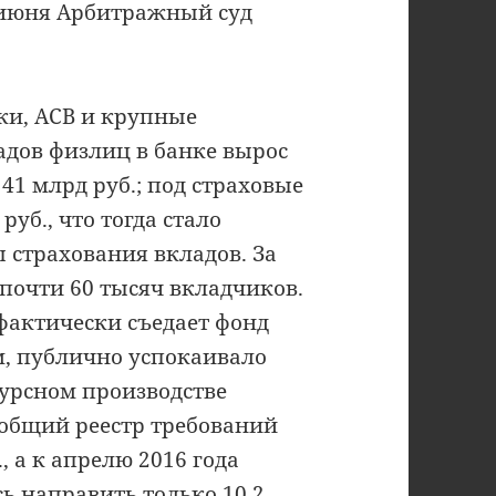
5 июня Арбитражный суд
ки, АСВ и крупные
адов физлиц в банке вырос
 41 млрд руб.; под страховые
уб., что тогда стало
 страхования вкладов. За
почти 60 тысяч вкладчиков.
 фактически съедает фонд
м, публично успокаивало
курсном производстве
 общий реестр требований
, а к апрелю 2016 года
ь направить только 10,2