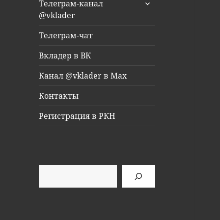
раскрыть
Телеграм-канал
дочернее
@vklader
меню
Телеграм-чат
Вкладер в ВК
Канал @vklader в Max
Контакты
Регистрация в РКН
Поиск