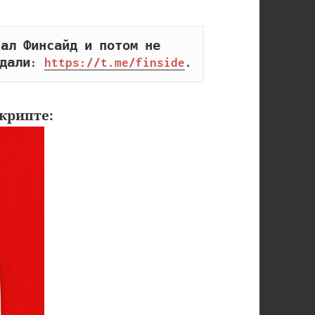
ал Финсайд и потом не 
дали: 
https://t.me/finside
.
крипте: