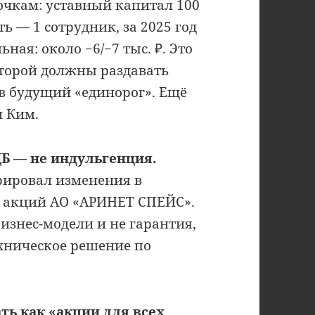
очкам: уставный капитал 100
ь — 1 сотрудник, за 2025 год
ная: около −6/−7 тыс. ₽. Это
торой должны раздавать
в будущий «единорог». Ещё
ч Ким.
ЦБ — не индульгенция.
рировал изменения в
 акций АО «АРИНЕТ СПЕЙС».
бизнес-модели и не гарантия,
ехническое решение по
ть как «акции для всех