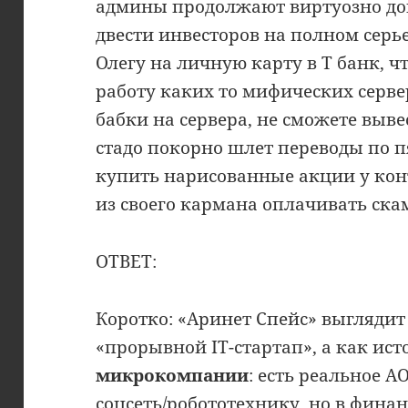
админы продолжают виртуозно до
двести инвесторов на полном серь
Олегу на личную карту в Т банк, ч
работу каких то мифических сервер
бабки на сервера, не сможете выв
стадо покорно шлет переводы по п
купить нарисованные акции у кон
из своего кармана оплачивать ск
ОТВЕТ:
Коротко: «Аринет Спейс» выглядит
«прорывной IT-стартап», а как ист
микрокомпании
: есть реальное А
соцсеть/робототехнику, но в фина