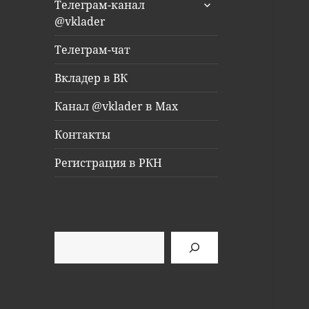
раскрыть
Телеграм-канал
дочернее
@vklader
меню
Телеграм-чат
Вкладер в ВК
Канал @vklader в Max
Контакты
Регистрация в РКН
Поиск