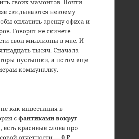
ить своих мамонтов. Почти
езе скидываются некоему
тобы оплатить аренду офиса и
ов. Говорят не скинете
ести свои миллионы в мае. И
ятнадцать тысяч. Сначала
торы пустышки, а потом еще
амерам коммуналку.
 не как инвестиция в
ория с
фантиками вокруг
О, есть красивые слова про
нсовой отчётности —
0 ₽