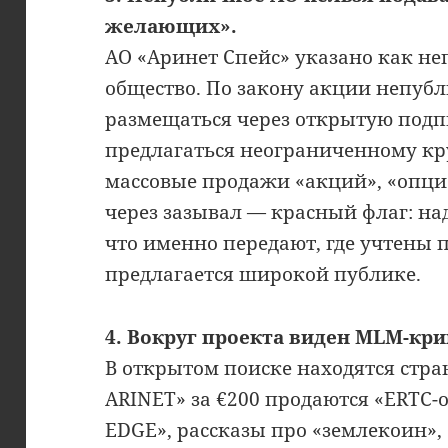
желающих».
АО «Аринет Спейс» указано как н
общество. По закону акции непубл
размещаться через открытую под
предлагаться неограниченному кр
массовые продажи «акций», «опцио
через зазывал — красный флаг: над
что именно передают, где учтены 
предлагается широкой публике.
4. Вокруг проекта виден MLM-кр
В открытом поиске находятся стр
ARINET» за €200 продаются «ERTC-
EDGE», рассказы про «землекоин»,