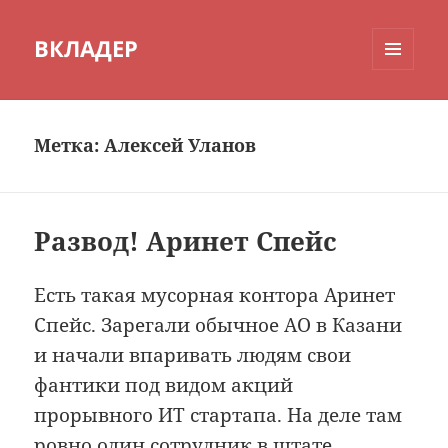
ВКЛАДЕР
МЕНЮ
И
ВИДЖЕТЫ
Метка:
Алексей Уланов
Развод! Аринет Спейс
Есть такая мусорная контора Аринет
Спейс. Зарегали обычное АО в Казани
и начали впаривать людям свои
фантики под видом акций
прорывного ИТ стартапа. На деле там
ровно один сотрудник в штате,