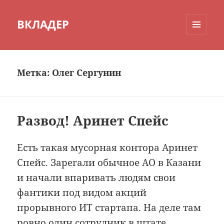
ВКЛАДЕР
МЕНЮ
И
ВИДЖЕТЫ
Метка:
Олег Сергунин
Развод! Аринет Спейс
Есть такая мусорная контора Аринет
Спейс. Зарегали обычное АО в Казани
и начали впаривать людям свои
фантики под видом акций
прорывного ИТ стартапа. На деле там
ровно один сотрудник в штате,