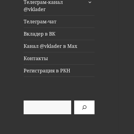
раскрыть
Телеграм-канал
дочернее
@vklader
меню
Телеграм-чат
Вкладер в ВК
Канал @vklader в Max
Контакты
Регистрация в РКН
Поиск