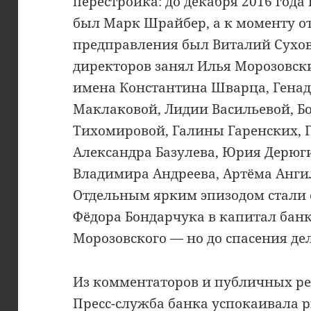
перестройка: до декабря 2016 год
был Марк Шрайбер, а к моменту от
предправления был Виталий Сухов;
директоров занял Илья Морозовски
имена Константина Шварца, Генад
Маклаковой, Лидии Васильевой, Б
Тихомировой, Галины Гаренских,
Александра Базулева, Юрия Дерюги
Владимира Андреева, Артёма Анги
Отдельным ярким эпизодом стали 
Фёдора Бондарчука в капитал банк
Морозовского — но до спасения дел
Из комментаторов и публичных ре
Пресс-служба банка успокаивала 