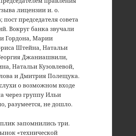
а председателем правления
зыва лицензии и. о.
 пост председателя совета
й. Вокруг банка звучали
и Гордона, Марии
ориса Штейна, Натальи
 Георгия Джаниашвили,
на, Натальи Кузовлевой,
лова и Дмитрия Полещука.
слухи о возможном входе
а через группу Ильи
о, разумеется, не дошло.
плик запомнились три.
рынок «технической