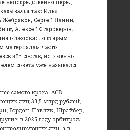
пе непосредственно перед
казывался так: Илья
ь Жебраков, Сергей Панин,
няк, Алексей Староверов,
дна оговорка: по старым
м материалам часто
вский» состав, но именно
телем совета уже назывался
нее самого краха. АСВ
ющих лиц 33,5 млрд рублей,
рц, Гордон, Павлик, Шрайбер,
ругие; в 2025 году арбитраж
онтролирующих лиц, а в