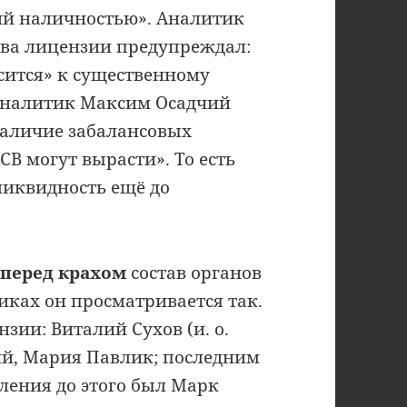
ий наличностью». Аналитик
ыва лицензии предупреждал:
сится» к существенному
 аналитик Максим Осадчий
наличие забалансовых
СВ могут вырасти». То есть
ликвидность ещё до
 перед крахом
состав органов
иках он просматривается так.
зии: Виталий Сухов (и. о.
ий, Мария Павлик; последним
ения до этого был Марк