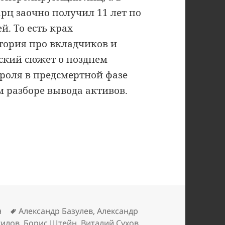
рц заочно получил 11 лет по
й. То есть крах
стория про вкладчиков и
еский сюжет о позднем
роля в предсмертной фазе
 разборе вывода активов.
Метки
н
Александр Базулев
,
Александр
гилов
,
Борис Штейн
,
Виталий Сухов
,