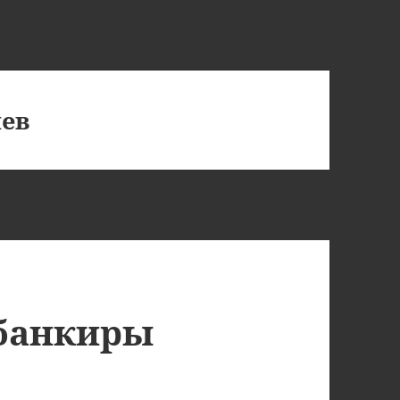
лев
 банкиры