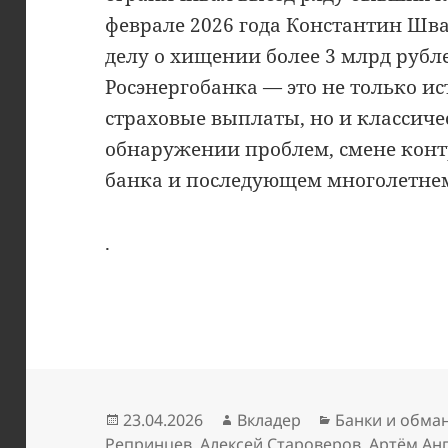
феврале 2026 года Константин Шва
делу о хищении более 3 млрд рубле
Росэнергобанка — это не только и
страховые выплаты, но и классич
обнаружении проблем, смене конт
банка и последующем многолетнем
.
Опубликовано
Автор
Рубрики
23.04.2026
Вкладер
Банки и обма
Репринцев
,
Алексей Староверов
,
Артём Ан