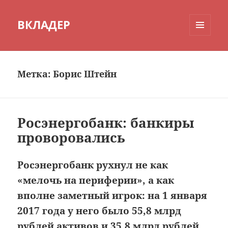
ВКЛАДЕР
МЕНЮ
И
ВИДЖЕТЫ
Метка:
Борис Штейн
Росэнергобанк: банкиры
проворовались
Росэнергобанк рухнул не как
«мелочь на периферии», а как
вполне заметный игрок: на 1 января
2017 года у него было 55,8 млрд
рублей активов и 35,8 млрд рублей