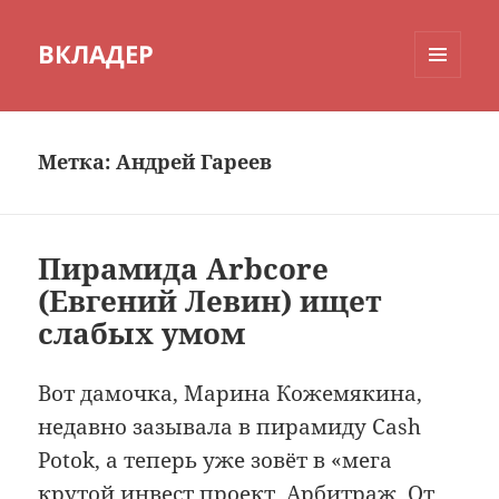
ВКЛАДЕР
МЕНЮ
И
ВИДЖЕТЫ
Метка:
Андрей Гареев
Пирамида Arbcore
(Евгений Левин) ищет
слабых умом
Вот дамочка, Марина Кожемякина,
недавно зазывала в пирамиду Cash
Potok, а теперь уже зовёт в «мега
крутой инвест проект. Арбитраж. От