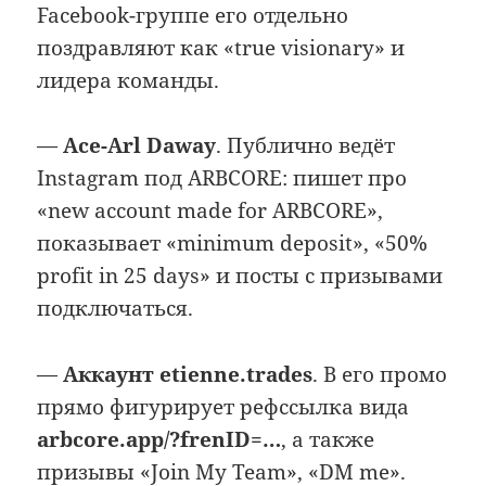
Facebook-группе его отдельно
поздравляют как «true visionary» и
лидера команды.
—
Ace-Arl Daway
. Публично ведёт
Instagram под ARBCORE: пишет про
«new account made for ARBCORE»,
показывает «minimum deposit», «50%
profit in 25 days» и посты с призывами
подключаться.
—
Аккаунт etienne.trades
. В его промо
прямо фигурирует рефссылка вида
arbcore.app/?frenID=…
, а также
призывы «Join My Team», «DM me».