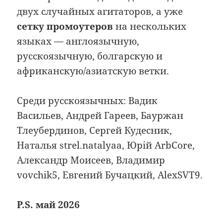
двух случайных агитаторов, а уже
сетку промоутеров
на нескольких
языках — англоязычную,
русскоязычную, болгарскую и
африканскую/азиатскую ветки.
Среди русскоязычных: Вадик
Васильев, Андрей Гареев, Бауржан
Тлеубердинов, Сергей Кудесник,
Наталья strel.natalyaa, Юрій ArbCore,
Александр Моисеев, Владимир
vovchik5, Евгений Бучацкий, AlexSVT9.
P.S. май 2026