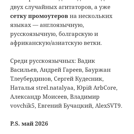
двух случайных агитаторов, а уже
сетку промоутеров
на нескольких
языках — англоязычную,
русскоязычную, болгарскую и
африканскую/азиатскую ветки.
Среди русскоязычных: Вадик
Васильев, Андрей Гареев, Бауржан
Тлеубердинов, Сергей Кудесник,
Наталья strel.natalyaa, Юрій ArbCore,
Александр Моисеев, Владимир
vovchik5, Евгений Бучацкий, AlexSVT9.
P.S. май 2026