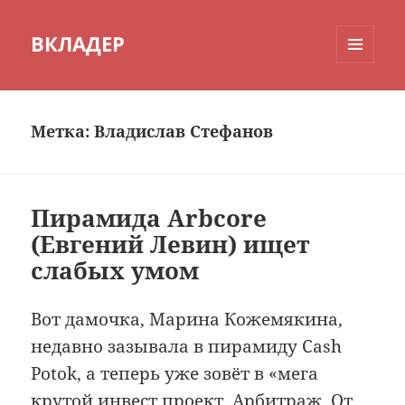
ВКЛАДЕР
МЕНЮ
И
ВИДЖЕТЫ
Метка:
Владислав Стефанов
Пирамида Arbcore
(Евгений Левин) ищет
слабых умом
Вот дамочка, Марина Кожемякина,
недавно зазывала в пирамиду Cash
Potok, а теперь уже зовёт в «мега
крутой инвест проект. Арбитраж. От