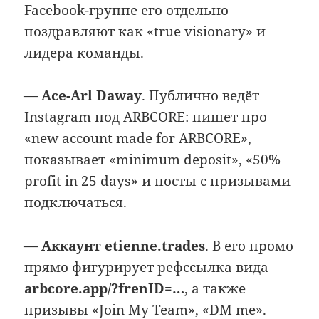
Facebook-группе его отдельно
поздравляют как «true visionary» и
лидера команды.
—
Ace-Arl Daway
. Публично ведёт
Instagram под ARBCORE: пишет про
«new account made for ARBCORE»,
показывает «minimum deposit», «50%
profit in 25 days» и посты с призывами
подключаться.
—
Аккаунт etienne.trades
. В его промо
прямо фигурирует рефссылка вида
arbcore.app/?frenID=…
, а также
призывы «Join My Team», «DM me».