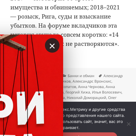
имущества и обвиняемых; 2018–2021
— розыск, Рига, суды и взыскание
убытков. На форуме вкладчиков эта
история звучала совсем коротко: «14
×
лярдов просто так не растворяются».
Опубликовано
Автор
Рубрики
Метки
07.07.2026
Вкладер
Банки и обман
Александр
Кленовский
,
Александр Стариков
,
Александрс Вронскис
,
Андрей Кириленко
,
Андрей Лопатов
,
Анна Чернова
,
Анна
Шерстнева
,
Вера Бердникова
,
Георгий Хижа
,
Илья Волосевич
,
Крахи банков
,
Марина Зудина
,
Николай Доморацкий
,
Олег
Табаков
,
Светлана Петренко
,
Сергей Чуган
,
Татьяна
к записи Банк «Клиентский»:
Тимошенко
Добавить комментарий
Мы используем куки, Яндекс.Метрику и другие средства
аналитики для наилучшего представления нашего сайта.
Если вы продолжите использовать сайт, значит, вас это
 © Вкладер 2014-2026. Цитирование разрешается с 
устраивает.
гиперссылкой на сайт vklader.ru или 
телеграм-канал 
@vklader
. Вкладер™. 